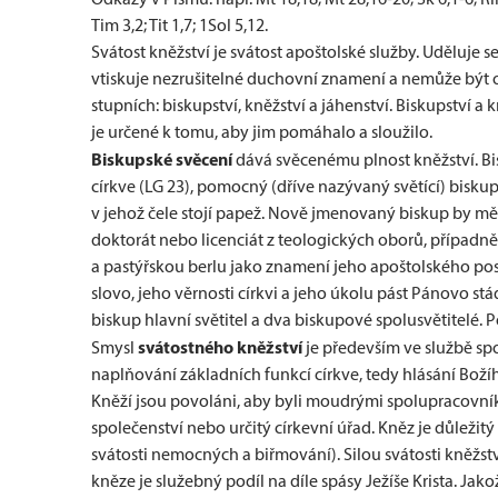
Tim 3,2; Tit 1,7; 1Sol 5,12.
Svátost kněžství je svátost apoštolské služby. Uděluje s
vtiskuje nezrušitelné duchovní znamení a nemůže být 
stupních: biskupství, kněžství a jáhenství. Biskupství a
je určené k tomu, aby jim pomáhalo a sloužilo.
Biskupské svěcení
dává svěcenému plnost kněžství. Bis
církve (LG 23), pomocný (dříve nazývaný světící) bisku
v jehož čele stojí papež. Nově jmenovaný biskup by měl 
doktorát nebo licenciát z teologických oborů, případně 
a pastýřskou berlu jako znamení jeho apoštolského pos
slovo, jeho věrnosti církvi a jeho úkolu pást Pánovo st
biskup hlavní světitel a dva biskupové spolusvětitelé. 
svátostného kněžství
Smysl
je především ve službě spo
naplňování základních funkcí církve, tedy hlásání Božíh
Kněží jsou povoláni, aby byli moudrými spolupracovník
společenství nebo určitý církevní úřad. Kněz je důležitý p
svátosti nemocných a biřmování). Silou svátosti kněžst
kněze je služebný podíl na díle spásy Ježíše Krista. Jak