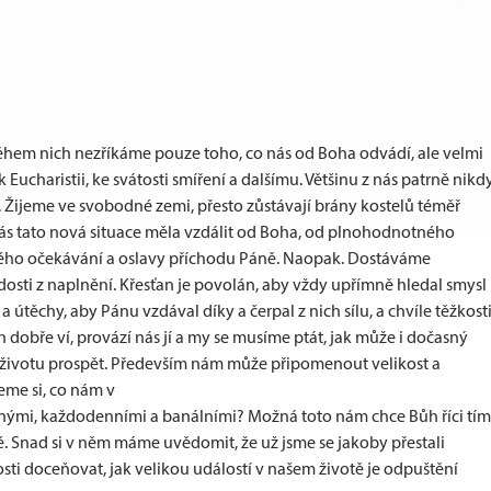
 během nich nezříkáme pouze toho, co nás od Boha odvádí, ale velmi
Eucharistii, ke svátosti smíření a dalšímu. Většinu z nás patrně nikd
 Žijeme ve svobodné zemi, přesto zůstávají brány kostelů téměř
ás tato nová situace měla vzdálit od Boha, od plnohodnotného
ného očekávání a oslavy příchodu Páně. Naopak. Dostáváme
dosti z naplnění. Křesťan je povolán, aby vždy upřímně hledal smysl
a útěchy, aby Pánu vzdával díky a čerpal z nich sílu, a chvíle těžkosti
h dobře ví, provází nás jí a my se musíme ptát, jak může i dočasný
životu prospět. Především nám může připomenout velikost a
eme si, co nám v
žnými, každodenními a banálními? Možná toto nám chce Bůh říci tím
té. Snad si v něm máme uvědomit, že už jsme se jakoby přestali
sti doceňovat, jak velikou událostí v našem životě je odpuštění