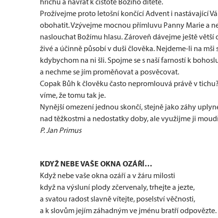
hříchů a návrat k čistotě Božího dítěte.
Prožívejme proto letošní končící Advent i nastávající
obohatit. Vzývejme mocnou přímluvu Panny Marie a ne
naslouchat Božímu hlasu. Zároveň dávejme ještě větší d
živé a účinně působí v duši člověka. Nejdeme-li na mši 
kdybychom na ni šli. Spojme se s naší farností k bohos
a nechme se jím proměňovat a posvěcovat.
Copak Bůh k člověku často nepromlouvá právě v tichu?
víme, že tomu tak je.
Nynější omezení jednou skončí, stejně jako záhy uply
nad těžkostmi a nedostatky doby, ale využijme ji moudř
P. Jan Primus
KDYŽ NEBE VAŠE OKNA OZÁŘÍ…
Když nebe vaše okna ozáří a v žáru milosti
když na výsluní plody zčervenaly, trhejte a jezte,
a svatou radost slavně vítejte, poselství věčnosti,
a k slovům jejím záhadným ve jménu bratří odpovězte.