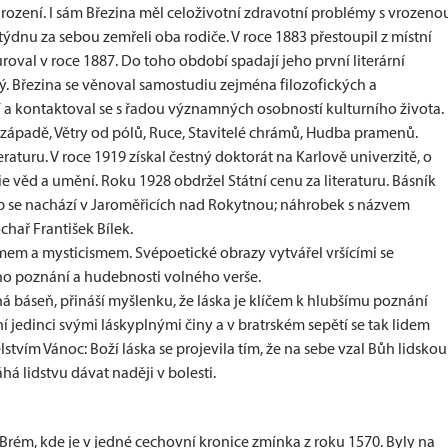
rození. I sám Březina měl celoživotní zdravotní problémy s vrozeno
ýdnu za sebou zemřeli oba rodiče. V roce 1883 přestoupil z místní
oval v roce 1887. Do toho období spadají jeho první literární
 Březina se věnoval samostudiu zejména filozofických a
ní a kontaktoval se s řadou významných osobností kulturního života.
a západě, Větry od pólů, Ruce, Stavitelé chrámů, Hudba pramenů.
raturu. V roce 1919 získal čestný doktorát na Karlově univerzitě, o
e věd a umění. Roku 1928 obdržel Státní cenu za literaturu. Básník
ob se nachází v Jaroměřicích nad Rokytnou; náhrobek s názvem
ochař František Bílek.
mem a mysticismem. Svépoetické obrazy vytvářel vršícími se
ho poznání a hudebnosti volného verše.
ená báseň, přináší myšlenku, že láska je klíčem k hlubšímu poznání
jedinci svými láskyplnými činy a v bratrském sepětí se tak lidem
lstvím Vánoc: Boží láska se projevila tím, že na sebe vzal Bůh lidskou
há lidstvu dávat naději v bolesti.
rém, kde je v jedné cechovní kronice zmínka z roku 1570. Byly na