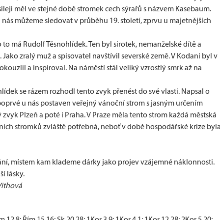
sileji měl ve stejné době stromek cech sýrařů s názvem Kasebaum.
nás můžeme sledovat v průběhu 19. století, zprvu u majetnějších
o to má Rudolf Těsnohlídek. Ten byl sirotek, nemanželské dítě a
. Jako zralý muž a spisovatel navštívil severské země. V Kodani byl v
ouzlil a inspiroval. Na náměstí stál veliký vzrostlý smrk až na
hlídek se rázem rozhodl tento zvyk přenést do své vlasti. Napsal o
poprvé u nás postaven veřejný vánoční strom s jasným určením
vyk Plzeň a poté i Praha. V Praze měla tento strom každá městská
očních stromků zvláště potřebná, neboť v době hospodářské krize byl
ání, místem kam klademe dárky jako projev vzájemné náklonnosti.
í lásky.
Vithová
 12,8; Řím 15,16; Sk 20,28; 1Kor 3,9; 1Kor 4,1; 1Kor 12,28; 2Kor 5,20;