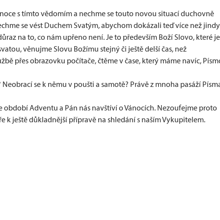
 Vánoce s tímto vědomím a nechme se touto novou situací duchovně
chme se vést Duchem Svatým, abychom dokázali teď více než jindy
ůraz na to, co nám upřeno není. Je to především Boží Slovo, které je
svatou, věnujme Slovu Božímu stejný či ještě delší čas, než
lužbě přes obrazovku počítače, čtěme v čase, který máme navíc, Písm
 Neobrací se k němu v poušti a samotě? Právě z mnoha pasáží Písm
ne období Adventu a Pán nás navštíví o Vánocích. Nezoufejme proto
e k ještě důkladnější přípravě na shledání s naším Vykupitelem.