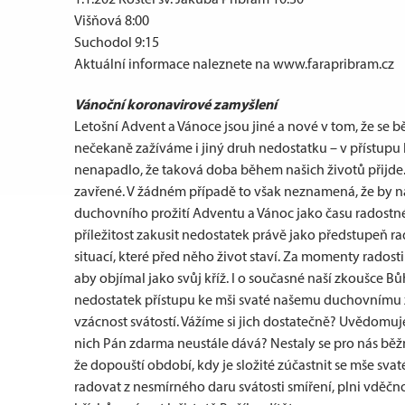
Višňová 8:00
Suchodol 9:15
Aktuální informace naleznete na www.farapribram.cz
Vánoční koronavirové zamyšlení
Letošní Advent a Vánoce jsou jiné a nové v tom, že se
nečekaně zažíváme i jiný druh nedostatku – v přístupu k 
nenapadlo, že taková doba během našich životů přijde.
zavřené. V žádném případě to však neznamená, že by n
duchovního prožití Adventu a Vánoc jako času radost
příležitost zakusit nedostatek právě jako předstupeň ra
situací, které před něho život staví. Za momenty radosti 
aby objímal jako svůj kříž. I o současné naší zkoušce Bů
nedostatek přístupu ke mši svaté našemu duchovnímu 
vzácnost svátostí. Vážíme si jich dostatečně? Uvědomuj
nich Pán zdarma neustále dává? Nestaly se pro nás bě
že dopouští období, kdy je složité zúčastnit se mše sva
radovat z nesmírného daru svátosti smíření, plni vděčno