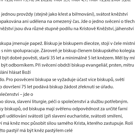
e jednou provždy (stejně jako křest a biřmování), svátost kněžství
opakována ani udělena na omezený čas. Jde o jedno svěcení o třech
 kněžství jsou dva různé stupně podílu na Kristově Kněžství, jáhenství
kupa jmenuje papež. Biskup je biskupem diecéze, stojí v čele místní
p s ním spolupracuje. Zároveň je biskup členem biskupského kolegia
být dobré pověsti, starší 35 let a minimálně 5 let knězem. Měl by mí
být odborníkem. Při svěcení obdrží biskup evangeliář, prsten, mitru
lání hlásat Boží
ádo. Pro posvěcení biskupa se vyžaduje účast více biskupů, světí
Po dovršení 75 let podává biskup žádost zřeknutí se úřadu.
lečenství – jde o
o slova, slavení liturgie, péči o společenství a službu potřebným.
y biskupů, od biskupa mají svěřenu odpovědnost za určité farní
ři udělování svátostí (při slavení eucharistie, svátosti smíření,
ví má kněz moc působit silou samého Krista, kterého zastupuje. Rolí
ožto pastýř má být kněz pastýřem celé