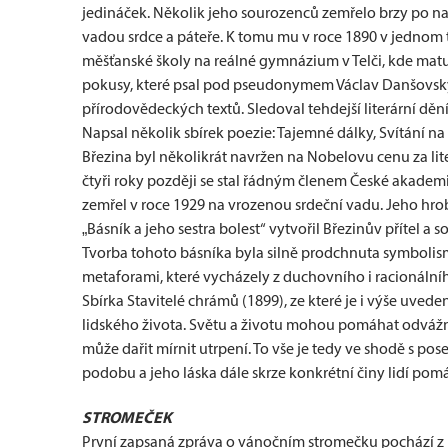
jedináček. Několik jeho sourozenců zemřelo brzy po na
vadou srdce a páteře. K tomu mu v roce 1890 v jednom t
měšťanské školy na reálné gymnázium v Telči, kde matur
pokusy, které psal pod pseudonymem Václav Danšovský.
přírodovědeckých textů. Sledoval tehdejší literární dě
Napsal několik sbírek poezie: Tajemné dálky, Svítání n
Březina byl několikrát navržen na Nobelovu cenu za lite
čtyři roky později se stal řádným členem České akademi
zemřel v roce 1929 na vrozenou srdeční vadu. Jeho hr
„Básník a jeho sestra bolest“ vytvořil Březinův přítel a s
Tvorba tohoto básníka byla silně prodchnuta symbolis
metaforami, které vycházely z duchovního i racionální
Sbírka Stavitelé chrámů (1899), ze které je i výše uved
lidského života. Světu a životu mohou pomáhat odvážní 
může dařit mírnit utrpení. To vše je tedy ve shodě s pose
podobu a jeho láska dále skrze konkrétní činy lidí pomá
STROMEČEK
První zapsaná zpráva o vánočním stromečku pochází z B