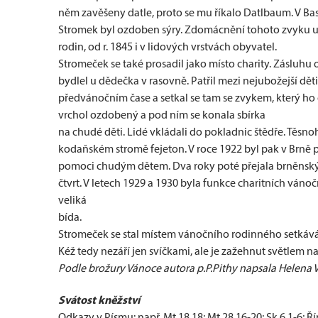
něm zavěšeny datle, proto se mu říkalo Datlbaum. V Ba
Stromek byl ozdoben sýry. Zdomácnění tohoto zvyku u 
rodin, od r. 1845 i v lidových vrstvách obyvatel.
Stromeček se také prosadil jako místo charity. Zásluhu 
bydlel u dědečka v rasovně. Patřil mezi nejubožejší děti
předvánočním čase a setkal se tam se zvykem, který ho ok
vrchol ozdobený a pod ním se konala sbírka
na chudé děti. Lidé vkládali do pokladnic štědře. Těsno
kodaňském stromě fejeton. V roce 1922 byl pak v Brně 
pomoci chudým dětem. Dva roky poté přejala brněnský z
čtvrt. V letech 1929 a 1930 byla funkce charitních ván
veliká
bída.
Stromeček se stal místem vánočního rodinného setkáv
Kéž tedy nezáří jen svíčkami, ale je zažehnut světlem naš
Podle brožury Vánoce autora p.P.Pithy napsala Helena 
Svátost kněžství
Odkazy v Písmu: např. Mt 18,18; Mt 28,16-20; Sk 6,1-6; Řím