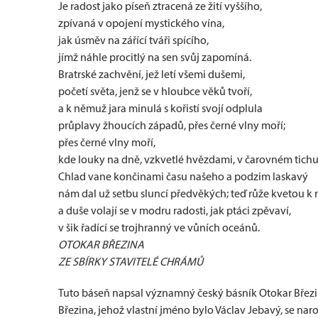
Je radost jako píseň ztracená ze žití vyššího,
zpívaná v opojení mystického vína,
jak úsměv na zářící tváři spícího,
jímž náhle procitlý na sen svůj zapomíná.
Bratrské zachvění, jež letí všemi dušemi,
početí světa, jenž se v hloubce věků tvoří,
a k němuž jara minulá s kořistí svojí odplula
průplavy žhoucích západů, přes černé vlny moří;
přes černé vlny moří,
kde louky na dně, vzkvetlé hvězdami, v čarovném tichu
Chlad vane končinami času našeho a podzim laskavý
nám dal už setbu sluncí předvěkých; teď růže kvetou k 
a duše volají se v modru radosti, jak ptáci zpěvaví,
v šik řadící se trojhranný ve vůních oceánů.
OTOKAR BŘEZINA
ZE SBÍRKY STAVITELÉ CHRÁMŮ
Tuto báseň napsal významný český básník Otokar Březi
Březina, jehož vlastní jméno bylo Václav Jebavý, se nar