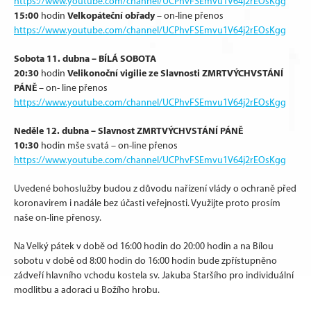
https://www.youtube.com/channel/UCPhvFSEmvu1V64j2rEOsKgg
15:00
Velkopáteční obřady
hodin
– on-line přenos
https://www.youtube.com/channel/UCPhvFSEmvu1V64j2rEOsKgg
Sobota 11. dubna – BÍLÁ SOBOTA
20:30
Velikonoční vigilie ze Slavnosti ZMRTVÝCHVSTÁNÍ
hodin
PÁNĚ
– on- line přenos
https://www.youtube.com/channel/UCPhvFSEmvu1V64j2rEOsKgg
Neděle 12. dubna – Slavnost ZMRTVÝCHVSTÁNÍ PÁNĚ
10:30
hodin mše svatá – on-line přenos
https://www.youtube.com/channel/UCPhvFSEmvu1V64j2rEOsKgg
U
vedené bohoslužby budou z důvodu nařízení vlády o ochraně před
koronavirem i nadále bez účasti veřejnosti. Využijte proto prosím
naše on-line přenosy.
Na Velký pátek v době od 16:00 hodin do 20:00 hodin a na Bílou
sobotu v době od 8:00 hodin do 16:00 hodin bude zpřístupněno
zádveří hlavního vchodu kostela sv. Jakuba Staršího pro individuální
modlitbu a adoraci u Božího hrobu.