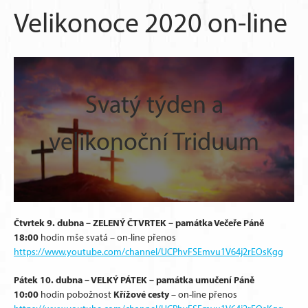
Velikonoce 2020 on-line
Svatý týden a
velikonoční Triduum
Čtvrtek 9. dubna – ZELENÝ ČTVRTEK – památka Večeře Páně
18:00
hodin mše svatá – on-line přenos
https://www.youtube.com/channel/UCPhvFSEmvu1V64j2rEOsKgg
Pátek 10. dubna – VELKÝ PÁTEK – památka umučení Páně
10:00
Křížové cesty
hodin pobožnost
– on-line přenos