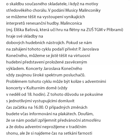
o skaldbu současného skladatele, i když na motivy
středověkého chorálu. V podání Musicy Malinconiky
se můžeme těšit na vystoupení vynikajících
interpretů renesanční hudby. Malinconica
(mj. Eliška Baťová, která učí hru na flétny na ZUŠ TGM v Příbrami)
hraje své skladby na
dobových hudebních nástrojích. Pokud se nám
na zahájení tohoto cyklu podaří přivést P. Jaroslava
Konečného, můžeme se jistě těšit na virtuosní
hudební představení proložené zasvěceným
výkladem. Koncerty Jaroslava Konečného
vždy zaujmou široké spektrum posluchačů.
Problémem tohoto cyklu může být kolize s adventními
koncerty v Kulturním domě (vždy
v neděli od 18. hodin). Z tohoto důvodu se pokusíme
s jednotlivými vystupujícími domluvit
čas začátku na 16.00. O případných změnách
budete včas informování na plakátech. Doufám,
že se nám podaří zpříjemnit předvánoční atmosféru
a že dobu adventní neprožijeme v tradičním
shonu, ale že si najdeme čas na setkání farnosti