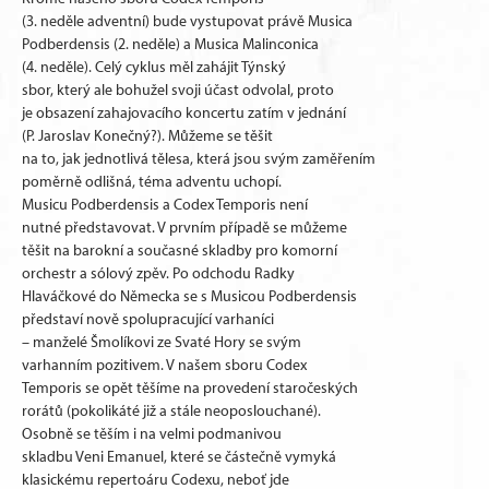
(3. neděle adventní) bude vystupovat právě Musica
Podberdensis (2. neděle) a Musica Malinconica
(4. neděle). Celý cyklus měl zahájit Týnský
sbor, který ale bohužel svoji účast odvolal, proto
je obsazení zahajovacího koncertu zatím v jednání
(P. Jaroslav Konečný?). Můžeme se těšit
na to, jak jednotlivá tělesa, která jsou svým zaměřením
poměrně odlišná, téma adventu uchopí.
Musicu Podberdensis a Codex Temporis není
nutné představovat. V prvním případě se můžeme
těšit na barokní a současné skladby pro komorní
orchestr a sólový zpěv. Po odchodu Radky
Hlaváčkové do Německa se s Musicou Podberdensis
představí nově spolupracující varhaníci
– manželé Šmolíkovi ze Svaté Hory se svým
varhanním pozitivem. V našem sboru Codex
Temporis se opět těšíme na provedení staročeských
rorátů (pokolikáté již a stále neoposlouchané).
Osobně se těším i na velmi podmanivou
skladbu Veni Emanuel, které se částečně vymyká
klasickému repertoáru Codexu, neboť jde