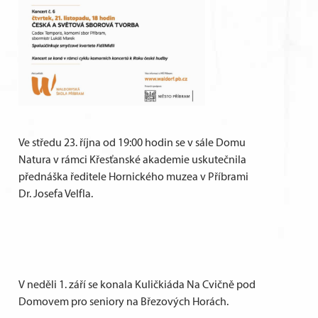
Ve středu 23. října od 19:00 hodin se v sále Domu
Natura v rámci Křesťanské akademie uskutečnila
přednáška ředitele Hornického muzea v Příbrami
Dr. Josefa Velfla.
V neděli 1. září se konala Kuličkiáda Na Cvičně pod
Domovem pro seniory na Březových Horách.