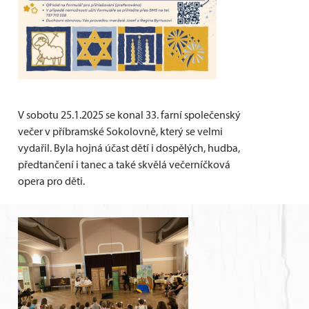
V sobotu 25.1.2025 se konal 33. farní společenský
večer v příbramské Sokolovně, který se velmi
vydařil. Byla hojná účast dětí i dospělých, hudba,
předtančení i tanec a také skvělá večerníčková
opera pro děti.