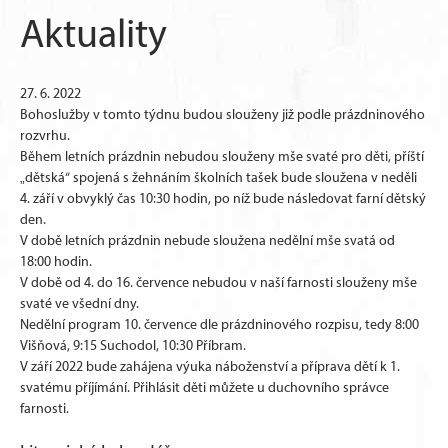
Aktuality
27. 6. 2022
Bohoslužby v tomto týdnu budou slouženy již podle prázdninového
rozvrhu.
Během letních prázdnin nebudou slouženy mše svaté pro děti, příští
„dětská“ spojená s žehnáním školních tašek bude sloužena v neděli
4. září v obvyklý čas 10:30 hodin, po níž bude následovat farní dětský
den.
V době letních prázdnin nebude sloužena nedělní mše svatá od
18:00 hodin.
V době od 4. do 16. července nebudou v naší farnosti slouženy mše
svaté ve všední dny.
Nedělní program 10. července dle prázdninového rozpisu, tedy 8:00
Višňová, 9:15 Suchodol, 10:30 Příbram.
V září 2022 bude zahájena výuka náboženství a příprava dětí k 1.
svatému příjímání. Přihlásit děti můžete u duchovního správce
farnosti.