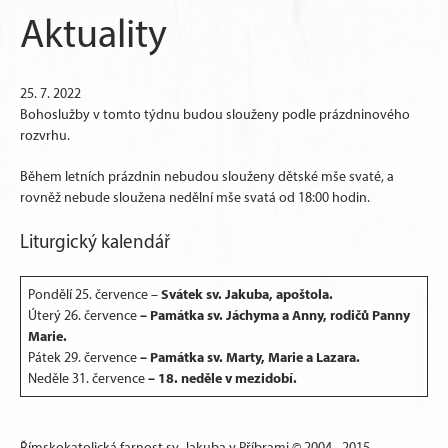
Aktuality
25. 7. 2022
Bohoslužby v tomto týdnu budou slouženy podle prázdninového
rozvrhu.
Během letních prázdnin nebudou slouženy dětské mše svaté, a
rovněž nebude sloužena nedělní mše svatá od 18:00 hodin.
Liturgický kalendář
Svátek sv. Jakuba, apoštola.
Pondělí 25. července –
– Památka sv. Jáchyma a Anny, rodičů Panny
Úterý 26. července
Marie.
– Památka sv. Marty, Marie a Lazara.
Pátek 29. července
– 18. neděle v mezidobí.
Neděle 31. července
Římskokatolická farnost sv. Jakuba v Příbrami © 2004 - 2015