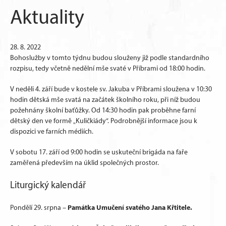
Aktuality
28. 8. 2022
Bohoslužby v tomto týdnu budou slouženy již podle standardního
rozpisu, tedy včetně nedělní mše svaté v Příbrami od 18:00 hodin.
V neděli 4. září bude v kostele sv. Jakuba v Příbrami sloužena v 10:30
hodin dětská mše svatá na začátek školního roku, při níž budou
požehnány školní baťůžky. Od 14:30 hodin pak proběhne farní
dětský den ve formě „Kuličkiády“. Podrobnější informace jsou k
dispozici ve farních médiích.
V sobotu 17. září od 9:00 hodin se uskuteční brigáda na faře
zaměřená především na úklid společných prostor.
Liturgický kalendář
Památka
Umučení svatého Jana Křtitele
.
Pondělí 29. srpna –