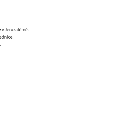
e
v Jeruzalémě.
ednice.
.