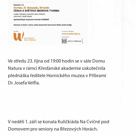
Ve středu 23. října od 19:00 hodin se v sále Domu
Natura v rámci Křesťanské akademie uskutečnila
přednáška ředitele Hornického muzea v Příbrami
Dr. Josefa Velfla.
V neděli 1. září se konala Kuličkiáda Na Cvičně pod
Domovem pro seniory na Březových Horách.