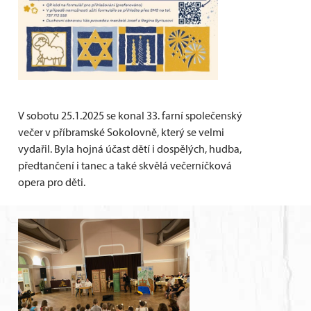
V sobotu 25.1.2025 se konal 33. farní společenský
večer v příbramské Sokolovně, který se velmi
vydařil. Byla hojná účast dětí i dospělých, hudba,
předtančení i tanec a také skvělá večerníčková
opera pro děti.