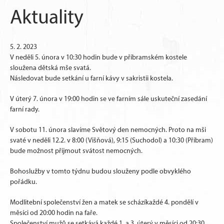
Aktuality
5. 2. 2023
V neděli 5. února v 10:30 hodin bude v příbramském kostele
sloužena dětská mše svatá.
Následovat bude setkání u farní kávy v sakristii kostela.
V úterý 7. února v 19:00 hodin se ve farním sále uskuteční zasedání
farní rady.
V sobotu 11. února slavíme Světový den nemocných. Proto na mši
svaté v neděli 12.2. v 8:00 (Višňová), 9:15 (Suchodol) a 10:30 (Příbram)
bude možnost přijmout svátost nemocných.
Bohoslužby v tomto týdnu budou slouženy podle obvyklého
pořádku.
Modlitební společenství žen a matek se scházíkaždé 4. pondělí v
měsíci od 20:00 hodin na faře.
Společenství mužů se setkává každé 1. a 3. úterý v měsíci od 20:30