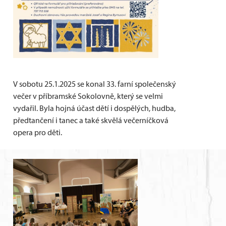
V sobotu 25.1.2025 se konal 33. farní společenský
večer v příbramské Sokolovně, který se velmi
vydařil. Byla hojná účast dětí i dospělých, hudba,
předtančení i tanec a také skvělá večerníčková
opera pro děti.