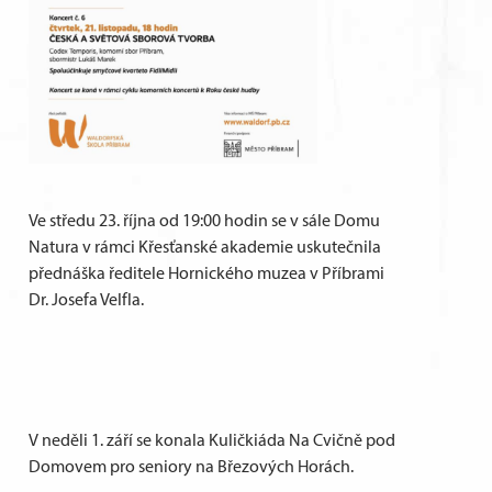
Ve středu 23. října od 19:00 hodin se v sále Domu
Natura v rámci Křesťanské akademie uskutečnila
přednáška ředitele Hornického muzea v Příbrami
Dr. Josefa Velfla.
V neděli 1. září se konala Kuličkiáda Na Cvičně pod
Domovem pro seniory na Březových Horách.