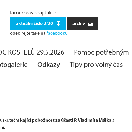
farní zpravodaj Jakub:
aktuální číslo 2/20
archiv
odebírejte také
na
facebooku
C KOSTELŮ 29.5.2026
Pomoc potřebným
otogalerie
Odkazy
Tipy pro volný čas
kající pobožnost za účasti P. Vladimíra Málka
a uskuteční
s
ní.