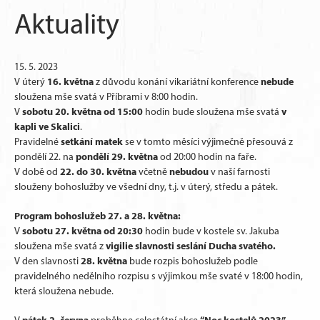
Aktuality
15. 5. 2023
16. května
nebude
V úterý
z důvodu konání vikariátní konference
sloužena mše svatá v Příbrami v 8:00 hodin.
sobotu 20. května od 15:00
v
V
hodin bude sloužena mše svatá
kapli ve Skalici
.
setkání matek
Pravidelné
se v tomto měsíci výjimečně přesouvá z
pondělí 29. května
pondělí 22. na
od 20:00 hodin na faře.
22. do 30. května
nebudou
V době od
včetně
v naší farnosti
slouženy bohoslužby ve všední dny, t.j. v úterý, středu a pátek.
Program bohoslužeb 27. a 28. května:
sobotu 27. května od 20:30
V
hodin bude v kostele sv. Jakuba
vigilie slavnosti seslání Ducha svatého.
sloužena mše svatá z
28. května
V den slavnosti
bude rozpis bohoslužeb podle
pravidelného nedělního rozpisu s výjimkou mše svaté v 18:00 hodin,
která sloužena nebude.