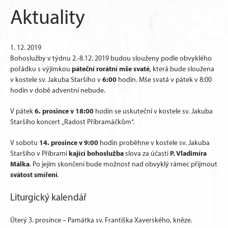
Aktuality
1. 12. 2019
Bohoslužby v týdnu 2.-8.12. 2019 budou slouženy podle obvyklého
páteční rorátní mše svaté
pořádku s výjimkou
, která bude sloužena
6:00
v kostele sv. Jakuba Staršího v
hodin. Mše svatá v pátek v 8:00
hodin v době adventní nebude.
6. prosince v 18:00
V pátek
hodin se uskuteční v kostele sv. Jakuba
Staršího koncert „Radost Příbramáčkům“.
14. prosince v 9:00
V sobotu
hodin proběhne v kostele sv. Jakuba
kající bohoslužba
P. Vladimíra
Staršího v Příbrami
slova za účasti
Málka
. Po jejím skončení bude možnost nad obvyklý rámec přijmout
svátost smíření
.
Liturgický kalendář
Úterý 3. prosince – Památka sv. Františka Xaverského, kněze.