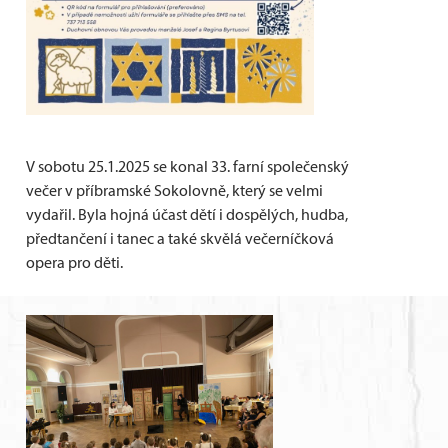
V sobotu 25.1.2025 se konal 33. farní společenský
večer v příbramské Sokolovně, který se velmi
vydařil. Byla hojná účast dětí i dospělých, hudba,
předtančení i tanec a také skvělá večerníčková
opera pro děti.