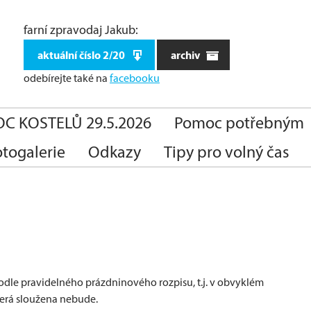
farní zpravodaj Jakub:
aktuální číslo 2/20
archiv
odebírejte také
na
facebooku
C KOSTELŮ 29.5.2026
Pomoc potřebným
otogalerie
Odkazy
Tipy pro volný čas
dle pravidelného prázdninového rozpisu, t.j. v obvyklém
terá sloužena nebude.