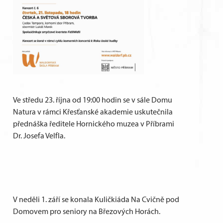
Ve středu 23. října od 19:00 hodin se v sále Domu
Natura v rámci Křesťanské akademie uskutečnila
přednáška ředitele Hornického muzea v Příbrami
Dr. Josefa Velfla.
V neděli 1. září se konala Kuličkiáda Na Cvičně pod
Domovem pro seniory na Březových Horách.