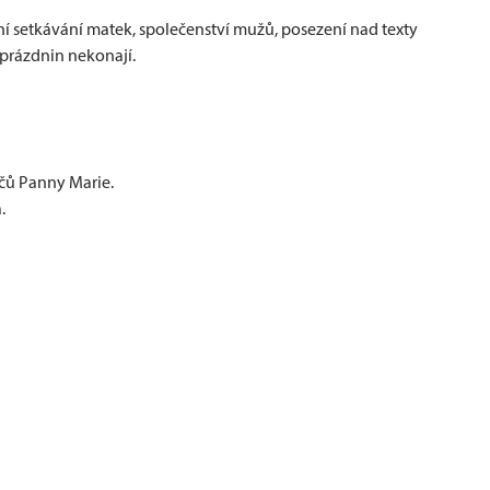
bní setkávání matek, společenství mužů, posezení nad texty
 prázdnin nekonají.
ičů Panny Marie.
.