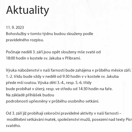
Aktuality
11. 9. 2023
Bohoslužby v tomto týdnu budou slouženy podle
pravidelného rozpisu.
Počínaje nedělí 3. září jsou opět slouženy mše svaté od
18:00 hodin v kostele sv. Jakuba v Příbrami.
Výuka náboženství v naší farnosti bude zahájena v průběhu měsíce září.
1.-2. třídu bude vždy v neděli od 9:30 hodin v v kostele sv. Jakuba
přede mší svatou. Výuka dětí 3.-4., resp. 5.-6. třídy
bude probíhat v úterý, resp. ve středu od 14:30 hodin na faře.
Na základě přihlášek budou
podrobnosti upřesněny v průběhu osobního setkání.
Od 3. září již probíhají celoroční pravidelné aktivity v naší farnosti –
modlitební setkávání matek, společenství mužů, posezení nad texty Pí
svatého.