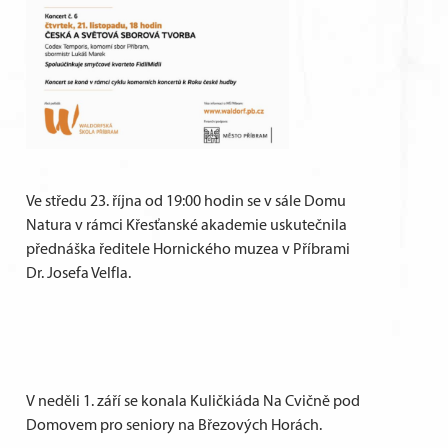
Ve středu 23. října od 19:00 hodin se v sále Domu
Natura v rámci Křesťanské akademie uskutečnila
přednáška ředitele Hornického muzea v Příbrami
Dr. Josefa Velfla.
V neděli 1. září se konala Kuličkiáda Na Cvičně pod
Domovem pro seniory na Březových Horách.