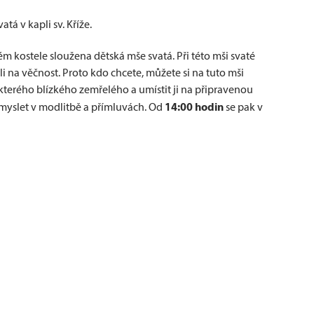
tá v kapli sv. Kříže.
m kostele sloužena dětská mše svatá. Při této mši svaté
i na věčnost. Proto kdo chcete, můžete si na tuto mši
kterého blízkého zemřelého a umístit ji na připravenou
14:00 hodin
myslet v modlitbě a přímluvách. Od
se pak v