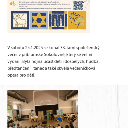
V sobotu 25.1.2025 se konal 33. farní společenský
večer v příbramské Sokolovně, který se velmi
vydařil. Byla hojná účast dětí i dospělých, hudba,
předtančení i tanec a také skvělá večerníčková
opera pro děti.