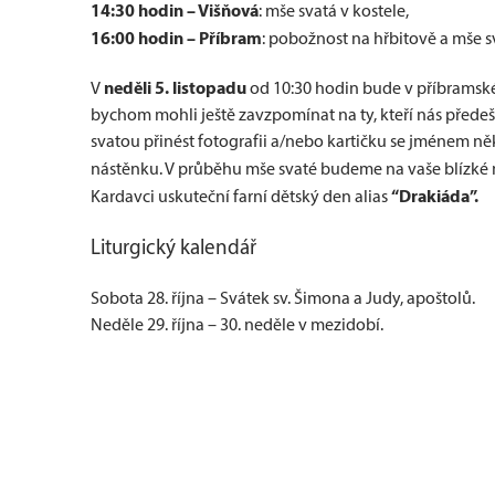
14:30 hodin – Višňová
: mše svatá v kostele,
16:00 hodin – Příbram
: pobožnost na hřbitově a mše sva
neděli 5. listopadu
V
od 10:30 hodin bude v příbramské
bychom mohli ještě zavzpomínat na ty, kteří nás předešl
svatou přinést fotografii a/nebo kartičku se jménem ně
nástěnku. V průběhu mše svaté budeme na vaše blízké 
“Drakiáda”.
Kardavci uskuteční farní dětský den alias
Liturgický kalendář
Sobota 28. října – Svátek sv. Šimona a Judy, apoštolů.
Neděle 29. října – 30. neděle v mezidobí.