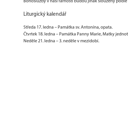
Bohoslužby v naší farnosti budou jinak slouženy podle
Liturgický kalendář
Středa 17. ledna – Památka sv. Antonína, opata.
Čtvrtek 18. ledna – Památka Panny Marie, Matky jednot
Neděle 21. ledna – 3. neděle v mezidobí.