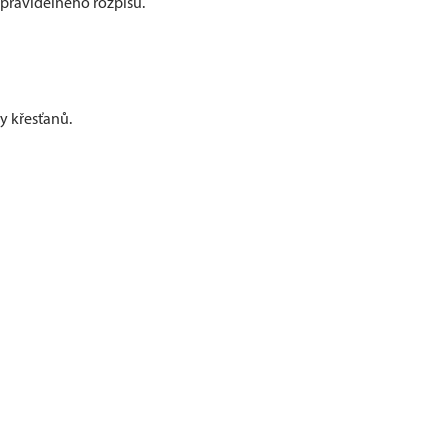
 pravidelného rozpisu.
y křesťanů.