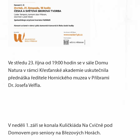
Ve středu 23. října od 19:00 hodin se v sále Domu
Natura v rámci Křesťanské akademie uskutečnila
přednáška ředitele Hornického muzea v Příbrami
Dr. Josefa Velfla.
V neděli 1. září se konala Kuličkiáda Na Cvičně pod
Domovem pro seniory na Březových Horách.