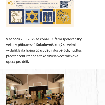
V sobotu 25.1.2025 se konal 33. farní společenský
večer v příbramské Sokolovně, který se velmi
vydařil. Byla hojná účast dětí i dospělých, hudba,
předtančení i tanec a také skvělá večerníčková
opera pro děti.