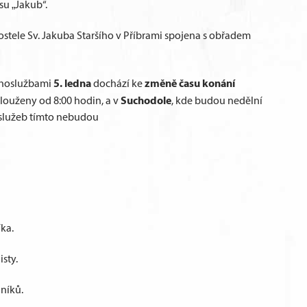
su „Jakub“.
ostele Sv. Jakuba Staršího v Příbrami spojena s obřadem
5. ledna
změně času konání
ohoslužbami
dochází ke
Suchodole
louženy od 8:00 hodin, a v
, kde budou nedělní
oslužeb tímto nebudou
ka.
isty.
níků.