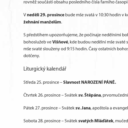
rovněž součástí obsahu posledního čísla farního časopi
neděli 29. prosince
V
bude mše svatá v 10:30 hodin v k
žehnání manželům
.
S předstihem upozorňujeme, že počínaje nedělními b
Višňové
bohoslužeb ve
, kde budou nedělní mše svaté s
mše svaté slouženy od 9:15 hodin. Časy ostatních boh
dotčeny.
Liturgický kalendář
Slavnost NAROZENÍ PÁNĚ.
Středa 25. prosince –
sv. Štěpána
Čtvrtek 26. prosince – Svátek
, prvomučední
sv. Jana
Pátek 27. prosince – Svátek
, apoštola a evangel
svatých Mláďátek
Sobota 28. prosince – Svátek
, mučed