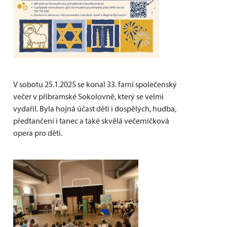
V sobotu 25.1.2025 se konal 33. farní společenský
večer v příbramské Sokolovně, který se velmi
vydařil. Byla hojná účast dětí i dospělých, hudba,
předtančení i tanec a také skvělá večerníčková
opera pro děti.