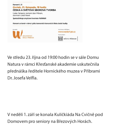
Ve středu 23. října od 19:00 hodin se v sále Domu
Natura v rámci Křesťanské akademie uskutečnila
přednáška ředitele Hornického muzea v Příbrami
Dr. Josefa Velfla.
V neděli 1. září se konala Kuličkiáda Na Cvičně pod
Domovem pro seniory na Březových Horách.