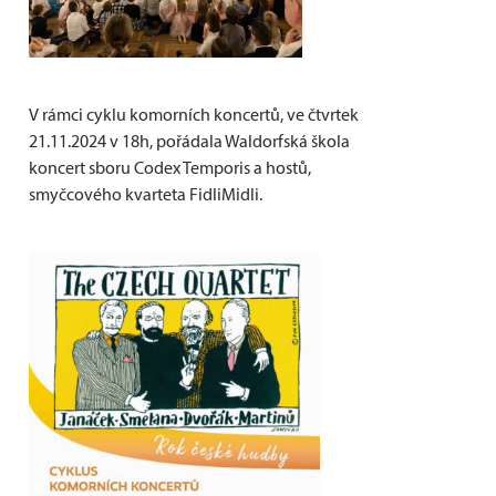
V rámci cyklu komorních koncertů, ve čtvrtek
21.11.2024 v 18h, pořádala Waldorfská škola
koncert sboru Codex Temporis a hostů,
smyčcového kvarteta FidliMidli.