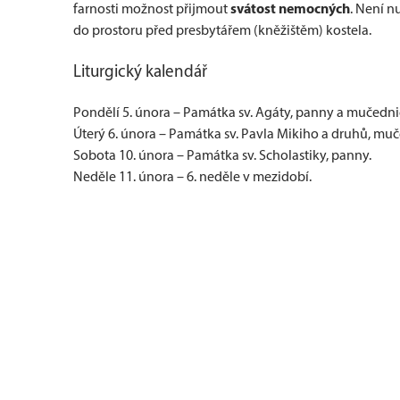
svátost nemocných
farnosti možnost přijmout
. Není n
do prostoru před presbytářem (kněžištěm) kostela.
Liturgický kalendář
Pondělí 5. února – Památka sv. Agáty, panny a mučedni
Úterý 6. února – Památka sv. Pavla Mikiho a druhů, mu
Sobota 10. února – Památka sv. Scholastiky, panny.
Neděle 11. února – 6. neděle v mezidobí.