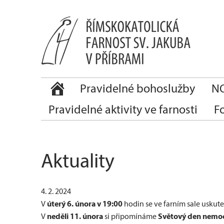
Pravidelné bohoslužby
NO
Pravidelné aktivity ve farnosti
F
Aktuality
4. 2. 2024
úterý 6. února v 19:00
V
hodin se ve farním sale uskut
neděli 11. února
Světový den nemo
V
si připomínáme