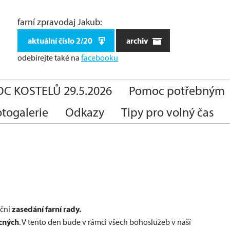
farní zpravodaj Jakub:
aktuální číslo 2/20
archiv
odebírejte také
na
facebooku
C KOSTELŮ 29.5.2026
Pomoc potřebným
otogalerie
Odkazy
Tipy pro volný čas
zasedání farní rady.
eční
cných
. V tento den bude v rámci všech bohoslužeb v naší