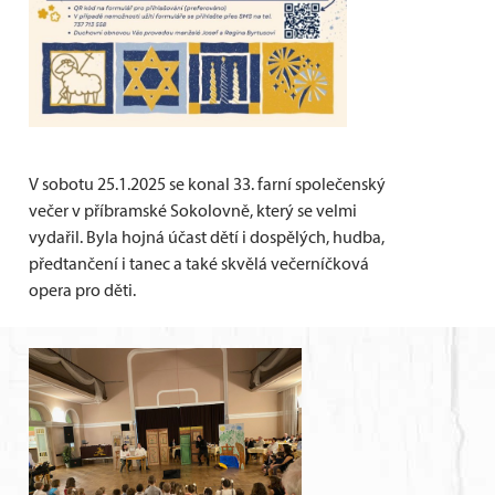
V sobotu 25.1.2025 se konal 33. farní společenský
večer v příbramské Sokolovně, který se velmi
vydařil. Byla hojná účast dětí i dospělých, hudba,
předtančení i tanec a také skvělá večerníčková
opera pro děti.