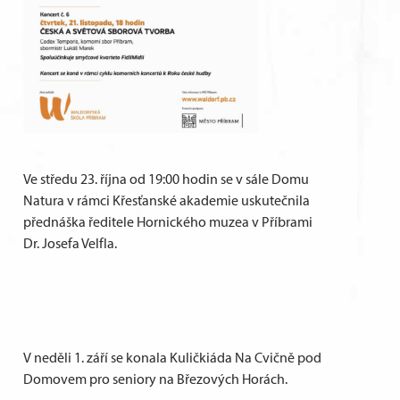
Ve středu 23. října od 19:00 hodin se v sále Domu
Natura v rámci Křesťanské akademie uskutečnila
přednáška ředitele Hornického muzea v Příbrami
Dr. Josefa Velfla.
V neděli 1. září se konala Kuličkiáda Na Cvičně pod
Domovem pro seniory na Březových Horách.