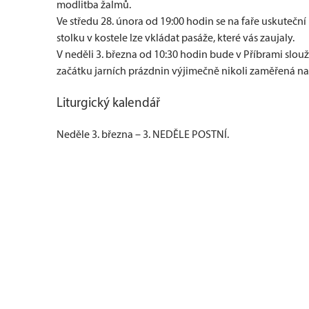
modlitba žalmů.
Ve středu 28. února od 19:00 hodin se na faře uskutečn
stolku v kostele lze vkládat pasáže, které vás zaujaly.
V neděli 3. března od 10:30 hodin bude v Příbrami slo
začátku jarních prázdnin výjimečně nikoli zaměřená na 
Liturgický kalendář
Neděle 3. března – 3. NEDĚLE POSTNÍ.