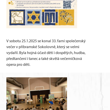
V sobotu 25.1.2025 se konal 33. farní společenský
večer v příbramské Sokolovně, který se velmi
vydařil. Byla hojná účast dětí i dospělých, hudba,
předtančení i tanec a také skvělá večerníčková
opera pro děti.