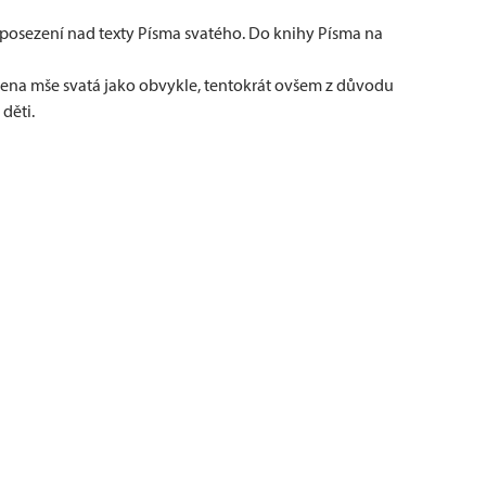
í posezení nad texty Písma svatého. Do knihy Písma na
užena mše svatá jako obvykle, tentokrát ovšem z důvodu
děti.