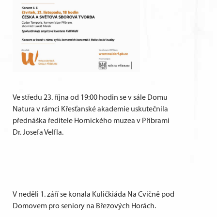
Ve středu 23. října od 19:00 hodin se v sále Domu
Natura v rámci Křesťanské akademie uskutečnila
přednáška ředitele Hornického muzea v Příbrami
Dr. Josefa Velfla.
V neděli 1. září se konala Kuličkiáda Na Cvičně pod
Domovem pro seniory na Březových Horách.