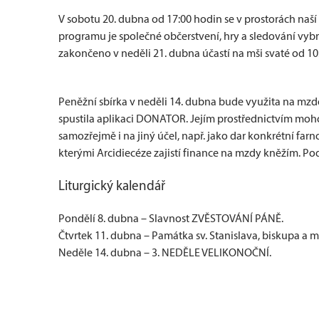
V sobotu 20. dubna od 17:00 hodin se v prostorách naší 
programu je společné občerstvení, hry a sledování vyb
zakončeno v neděli 21. dubna účastí na mši svaté od 10:
Peněžní sbírka v neděli 14. dubna bude využita na mzd
spustila aplikaci DONATOR. Jejím prostřednictvím moh
samozřejmě i na jiný účel, např. jako dar konkrétní fa
kterými Arcidiecéze zajistí finance na mzdy kněžím. Po
Liturgický kalendář
Pondělí 8. dubna – Slavnost ZVĚSTOVÁNÍ PÁNĚ.
Čtvrtek 11. dubna – Památka sv. Stanislava, biskupa a 
Neděle 14. dubna – 3. NEDĚLE VELIKONOČNÍ.