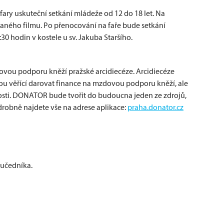
fary uskuteční setkání mládeže od 12 do 18 let. Na
raného filmu. Po přenocování na faře bude setkání
30 hodin v kostele u sv. Jakuba Staršího.
ovou podporu kněží pražské arcidiecéze. Arcidiecéze
ou věřící darovat finance na mzdovou podporu kněží, ale
rnosti. DONATOR bude tvořit do budoucna jeden ze zdrojů,
drobně najdete vše na adrese aplikace:
praha.donator.cz
mučedníka.