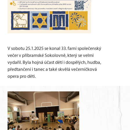
V sobotu 25.1.2025 se konal 33. farní společenský
večer v příbramské Sokolovně, který se velmi
vydařil. Byla hojná účast dětí i dospělých, hudba,
předtančení i tanec a také skvělá večerníčková
opera pro děti.