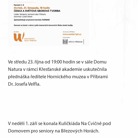
Ve středu 23. října od 19:00 hodin se v sále Domu
Natura v rámci Křesťanské akademie uskutečnila
přednáška ředitele Hornického muzea v Příbrami
Dr. Josefa Velfla.
V neděli 1. září se konala Kuličkiáda Na Cvičně pod
Domovem pro seniory na Březových Horách.