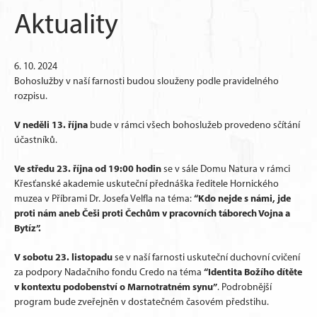
Aktuality
6. 10. 2024
Bohoslužby v naší farnosti budou slouženy podle pravidelného
rozpisu.
V neděli 13. října
bude v rámci všech bohoslužeb provedeno sčítání
účastníků.
Ve středu 23. října od 19:00 hodin
se v sále Domu Natura v rámci
Křesťanské akademie uskuteční přednáška ředitele Hornického
“Kdo nejde s námi, jde
muzea v Příbrami Dr. Josefa Velfla na téma:
proti nám aneb Češi proti Čechům v pracovních táborech Vojna a
Bytíz”.
V sobotu 23. listopadu
se v naší farnosti uskuteční duchovní cvičení
“Identita Božího dítěte
za podpory Nadačního fondu Credo na téma
v kontextu podobenství o Marnotratném synu”
. Podrobnější
program bude zveřejněn v dostatečném časovém předstihu.