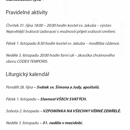
Pravidelné aktivity
Čtvrtek
31
.
ří
jna
18:00 – 20:00 hodin kostel sv. Jakuba
– výstav
Nejsvětější Svátosti (adorace)
s možností přijetí svátosti smíření
.
Pátek
1
.
l
istopadu
8:30 hodin kostel sv. Jakuba – modlitba růžence
.
Neděle
3.
l
istopadu
20:00 hodin
farní sál
– zkouška chrámového
sboru
CODEX TEMPORIS
.
Liturgický kalendář
– Svátek sv. Šimona a Judy, apoštolů
.
Pondělí
28.
ř
íjna
–
Slavnost VŠECH SVATÝCH.
Pátek 1.
l
istopadu
– VZPOMÍNKA NA VŠECHNY VĚRNÉ ZEMŘELÉ.
Sobota
2.
l
istopadu
– 31. neděle v mezidobí.
Neděle 3. listopadu