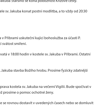
 Jakuba Staršího se koná pobožnost Křížové cesty.
tele sv. Jakuba konat postní modlitba, a to vždy od 20:30
 v Příbrami uskuteční kající bohoslužba za účasti P.
 svátost smíření.
 v 18:00 hodin v kostele sv. Jakuba v Příbrami. Ostatní
. Jakuba stavba Božího hrobu. Prosíme fyzicky zdatnější
rava kostela sv. Jakuba na večerní Vigilii. Bude spočívat v
čež prosíme o pomoc ochotné ženy.
že se rovnou dostavit v uvedených časech nebo se domluvit