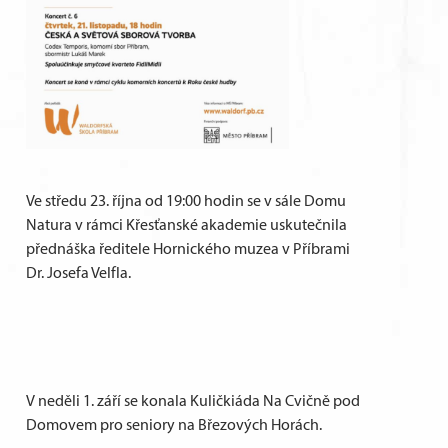
Ve středu 23. října od 19:00 hodin se v sále Domu
Natura v rámci Křesťanské akademie uskutečnila
přednáška ředitele Hornického muzea v Příbrami
Dr. Josefa Velfla.
V neděli 1. září se konala Kuličkiáda Na Cvičně pod
Domovem pro seniory na Březových Horách.