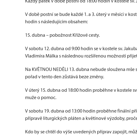
Každý pátek v době postní od 18:00 hodin v kostele sv.
V době postní se bude každé 1. a 3. úterý v měsíci v kos
hodin s následujícím obsahem:
15. dubna – pobožnost Křížové cesty.
V sobotu 12. dubna od 9:00 hodin se v kostele sv. Jakuba
Vladimíra Málka s následnou rozšířenou možností přijetí
Na KVĚTNOU NEDĚLI 13. dubna nebude sloužena mše svatá
pořad v tento den zůstává beze změny.
V úterý 15. dubna od 18:00 hodin proběhne v kostele sv
muže o pomoc.
V sobotu 19. dubna od 13:00 hodin proběhne finální příp
přípravě liturgických pláten a květinové výzdoby, pro
Kdo by se chtěl do výše uvedených příprav zapojit, mů