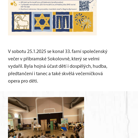
V sobotu 25.1.2025 se konal 33. farní společenský
večer v příbramské Sokolovně, který se velmi
vydařil. Byla hojná účast dětí i dospělých, hudba,
předtančení i tanec a také skvělá večerníčková
opera pro děti.