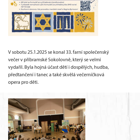
V sobotu 25.1.2025 se konal 33. farní společenský
večer v příbramské Sokolovně, který se velmi
vydařil. Byla hojná účast dětí i dospělých, hudba,
předtančení i tanec a také skvělá večerníčková
opera pro děti.