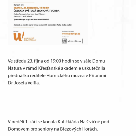
Ve středu 23. října od 19:00 hodin se v sále Domu
Natura v rámci Křesťanské akademie uskutečnila
přednáška ředitele Hornického muzea v Příbrami
Dr. Josefa Velfla.
V neděli 1. září se konala Kuličkiáda Na Cvičně pod
Domovem pro seniory na Březových Horách.