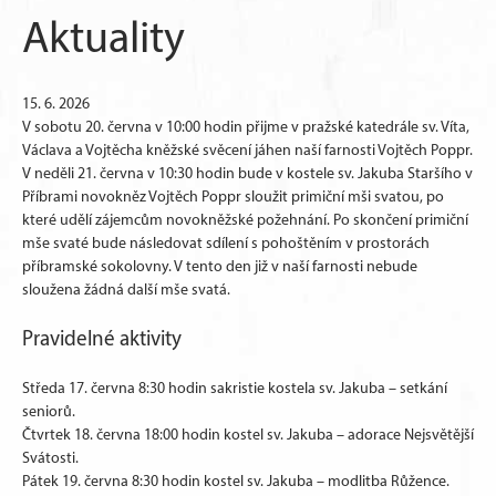
Aktuality
15. 6. 2026
V sobotu 20. června v 10:00 hodin přijme v pražské katedrále sv. Víta,
Václava a Vojtěcha kněžské svěcení jáhen naší farnosti Vojtěch Poppr.
V neděli 21. června v 10:30 hodin bude v kostele sv. Jakuba Staršího v
Příbrami novokněz Vojtěch Poppr sloužit primiční mši svatou, po
které udělí zájemcům novokněžské požehnání. Po skončení primiční
mše svaté bude následovat sdílení s pohoštěním v prostorách
příbramské sokolovny. V tento den již v naší farnosti nebude
sloužena žádná další mše svatá.
Pravidelné aktivity
Středa 17. června 8:30 hodin sakristie kostela sv. Jakuba – setkání
seniorů.
Čtvrtek 18. června 18:00 hodin kostel sv. Jakuba – adorace Nejsvětější
Svátosti.
Pátek 19. června 8:30 hodin kostel sv. Jakuba – modlitba Růžence.