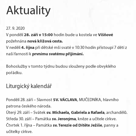
Aktuality
27. 9. 2020
28. září v 15:00
Višňové
V pondělí
hodin bude u kostela ve
nová křížová cesta.
požehnána
4. října
V neděli
při dětské mši svaté v 10:30 hodin přistoupí 7 dětí z
prvnímu svatému přijímání.
naší farnosti k
Bohoslužby v tomto týdnu budou slouženy podle obvyklého
pořádku.
Liturgický kalendář
SV. VÁCLAVA
Pondělí 28. září – Slavnost
, MUČEDNÍKA, hlavního
patrona českého národa.
sv. Michaela, Gabriela a Rafaela
Úterý 29. září – Svátek
, archandělů.
sv. Jeronýma
Středa 30. září – Památka
, kněze a učitele církve.
sv. Terezie od Dítěte Ježíše
Čtvrtek 1. října – Památka
, panny a
učitelky církve.