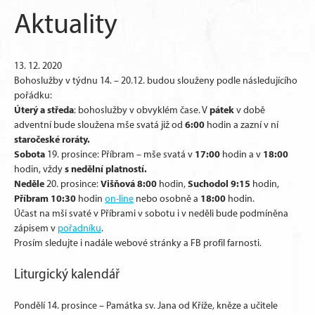
Aktuality
13. 12. 2020
Bohoslužby v týdnu 14. – 20.12. budou slouženy podle následujícího
pořádku:
Úterý a středa
pátek
: bohoslužby v obvyklém čase. V
v době
6:00
adventní bude sloužena mše svatá již od
hodin a zazní v ní
staročeské roráty.
Sobota
17:00
18:00
19. prosince: Příbram – mše svatá v
hodin a v
s nedělní platností.
hodin, vždy
Neděle
Višňová 8:00
Suchodol 9:15
20. prosince:
hodin,
hodin,
Příbram 10:30
18:00
hodin
on-line
nebo osobně a
hodin.
Účast na mši svaté v Příbrami v sobotu i v neděli bude podmíněna
zápisem v
pořadníku
.
Prosím sledujte i nadále webové stránky a FB profil farnosti.
Liturgický kalendář
Pondělí 14. prosince – Památka sv. Jana od Kříže, kněze a učitele