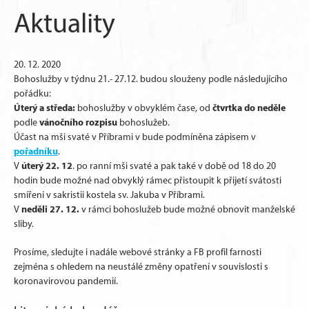
Aktuality
20. 12. 2020
Bohoslužby v týdnu 21.- 27.12. budou slouženy podle následujícího
pořádku:
Úterý a středa:
čtvrtka do neděle
bohoslužby v obvyklém čase, od
vánočního rozpisu
podle
bohoslužeb.
Účast na mši svaté v Příbrami v bude podmíněna zápisem v
pořadníku
.
úterý 22. 12
V
. po ranní mši svaté a pak také v době od 18 do 20
hodin bude možné nad obvyklý rámec přistoupit k přijetí svátosti
smíření v sakristii kostela sv. Jakuba v Příbrami.
neděli 27. 12.
V
v rámci bohoslužeb bude možné obnovit manželské
sliby.
Prosíme, sledujte i nadále webové stránky a FB profil farnosti
zejména s ohledem na neustálé změny opatření v souvislosti s
koronavirovou pandemií.