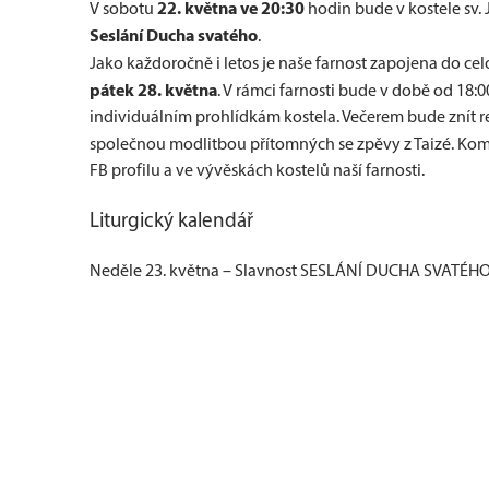
22. května ve 20:30
V sobotu
hodin bude v kostele sv.
Seslání Ducha svatého
.
Jako každoročně i letos je naše farnost zapojena do cel
pátek 28. května
. V rámci farnosti bude v době od 18:0
individuálním prohlídkám kostela. Večerem bude zní
společnou modlitbou přítomných se zpěvy z Taizé. Komp
FB profilu a ve vývěskách kostelů naší farnosti.
Liturgický kalendář
Neděle 23. května – Slavnost SESLÁNÍ DUCHA SVATÉHO