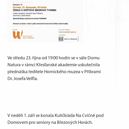
Ve středu 23. října od 19:00 hodin se v sále Domu
Natura v rámci Křesťanské akademie uskutečnila
přednáška ředitele Hornického muzea v Příbrami
Dr. Josefa Velfla.
V neděli 1. září se konala Kuličkiáda Na Cvičně pod
Domovem pro seniory na Březových Horách.