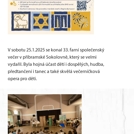
V sobotu 25.1.2025 se konal 33. farní společenský
večer v příbramské Sokolovně, který se velmi
vydařil. Byla hojná účast dětí i dospělých, hudba,
předtančení i tanec a také skvělá večerníčková
opera pro děti.