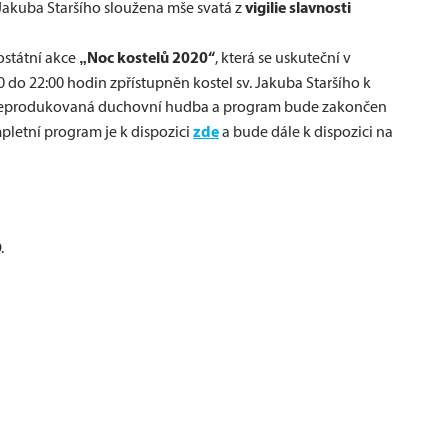
vigilie slavnosti
 Jakuba Staršího sloužena mše svatá z
„Noc kostelů 2020“
ostátní akce
, která se uskuteční v
0 do 22:00 hodin zpřístupněn kostel sv. Jakuba Staršího k
t reprodukovaná duchovní hudba a program bude zakončen
zde
letní program je k dispozici
a bude dále k dispozici na
.