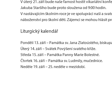
V úterý 21. září bude naše farnost hostit vikariátní konf
Jakuba Staršího bude proto sloužena od 9:00 hodin.
V nastávajícím školním roce je ve spolupráci naší a sv
náboženství pro školní děti. Zájemci se mohou hlásit 
Liturgický kalendář
Pondělí 13. září – Památka sv. Jana Zlatoústého, biskupa 
Úterý 14. září – Svátek Povýšení svatého kříže.
Středa 15. září – Památka Panny Marie Bolestné.
Čtvrtek 16. září – Památka sv. Ludmily, mučednice.
Neděle 19. září – 25. neděle v mezidobí.