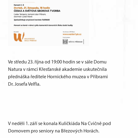
Ve středu 23. října od 19:00 hodin se v sále Domu
Natura v rámci Křesťanské akademie uskutečnila
přednáška ředitele Hornického muzea v Příbrami
Dr. Josefa Velfla.
V neděli 1. září se konala Kuličkiáda Na Cvičně pod
Domovem pro seniory na Březových Horách.