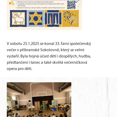
V sobotu 25.1.2025 se konal 33. farní společenský
večer v příbramské Sokolovně, který se velmi
vydařil. Byla hojná účast dětí i dospělých, hudba,
předtančení i tanec a také skvělá večerníčková
opera pro děti.