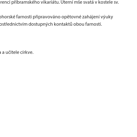
erenci příbramského vikariátu. Úterní mše svatá v kostele sv.
atohorské farnosti připravováno opětovné zahájení výuky
prostřednictvím dostupných kontaktů obou farností.
a učitele církve.