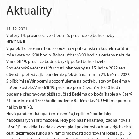
Aktuality
11. 12. 2021
V úterý 14. prosince a ve středu 15. prosince se bohoslužby
NEKONAJÍ.
V pátek 17. prosince bude sloužena v příbramském kostele rorátní
mše svatá od 6:00 hodin. Bohoslužba v 8:00 hodin sloužena nebude.
V neděli 19. prosince bude obvyklý pořad bohoslužeb.
Společenský večer naší farnosti, plánovaný na 15. ledna 2022 se z
důvodu přetrvávající pandemie překládá na termín 21. května 2022.
S blížícími se Vánocemi upozorňujeme na potřebu stavby Betléma v
našem kostele. V neděli 19. prosince po mši svaté v 10:30 hodin
budeme přepravovat těžší součásti Betléma do boční kaple a v úterý
21. prosince od 17:00 hodin budeme Betlém stavět. Uvítáme pomoc
našich farníků.
Nová pandemická opatření nezmiňují eplicitně podmínky
náboženských shromáždění. Tedy pro nás nenastávají žádná nová a
přísnější pravidla. I nadále ovšem platí povinnost ochrany dýchacích
cest, dezinfekce rukou a v rámci možností dodržování rozestupů 1,5