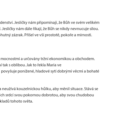
denství. Jesličky nám připomínají, že Bůh ve svém velikém
 Jesličky nám dále říkají, že Bůh se nikdy nevnucuje silou.
tný zázrak. Přišel ve vší prostotě, pokoře a mírnosti.
i se mocnostmi a určovány tržní ekonomikou a obchodem.
 tak s oblibou. Jak to řekla Maria ve
a povyšuje ponížené, hladové sytí dobrými věcmi a bohaté
neužívá kouzelnickou hůlku, aby měnil situace. Stává se
ašich srdcí svou pokornou dobrotou, aby svou chudobou
kladů tohoto světa.