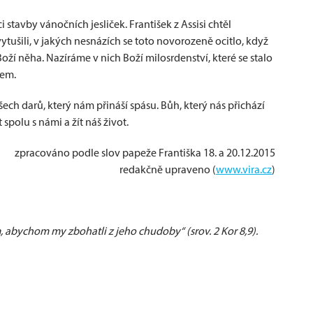
ci stavby vánočních jesliček. František z Assisi chtěl
ušili, v jakých nesnázích se toto novorozeně ocitlo, když
ží něha. Nazíráme v nich Boží milosrdenství, které se stalo
cem.
h darů, který nám přináší spásu. Bůh, který nás přichází
 spolu s námi a žít náš život.
zpracováno podle slov papeže Františka 18. a 20.12.2015
redakčně upraveno (
www.vira.cz
)
ým, abychom my zbohatli z jeho chudoby“ (srov. 2 Kor 8,9).