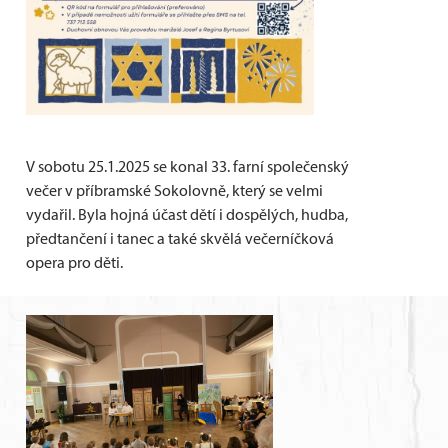
V sobotu 25.1.2025 se konal 33. farní společenský
večer v příbramské Sokolovně, který se velmi
vydařil. Byla hojná účast dětí i dospělých, hudba,
předtančení i tanec a také skvělá večerníčková
opera pro děti.