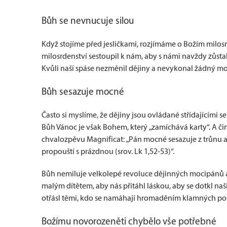
Bůh se nevnucuje silou
Když stojíme před jesličkami, rozjímáme o Božím milosr
milosrdenství sestoupil k nám, aby s námi navždy zůstal.
Kvůli naší spáse nezměnil dějiny a nevykonal žádný mohu
Bůh sesazuje mocné
Často si myslíme, že dějiny jsou ovládané střídajícím
Bůh Vánoc je však Bohem, který „zamíchává karty“. A činí
chvalozpěvu Magnificat: „Pán mocné sesazuje z trůnu 
propouští s prázdnou (srov. Lk 1,52-53)“.
Bůh nemiluje velkolepé revoluce dějinných mocipánů a 
malým dítětem, aby nás přitáhl láskou, aby se dotkl n
otřásl těmi, kdo se namáhají hromaděním klamných po
Božímu novorozeněti chybělo vše potřebné