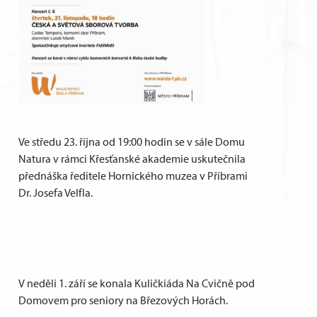
Ve středu 23. října od 19:00 hodin se v sále Domu
Natura v rámci Křesťanské akademie uskutečnila
přednáška ředitele Hornického muzea v Příbrami
Dr. Josefa Velfla.
V neděli 1. září se konala Kuličkiáda Na Cvičně pod
Domovem pro seniory na Březových Horách.