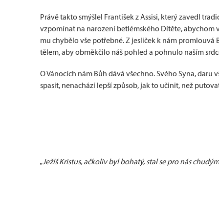
Právě takto smýšlel František z Assisi, který zavedl tradi
vzpomínat na narození betlémského Dítěte, abychom vyt
mu chybělo vše potřebné. Z jesliček k nám promlouvá Bo
tělem, aby obměkčilo náš pohled a pohnulo naším srd
O Vánocích nám Bůh dává všechno. Svého Syna, daru všec
spasit, nenachází lepší způsob, jak to učinit, než putovat
„Ježíš Kristus, ačkoliv byl bohatý, stal se pro nás chud