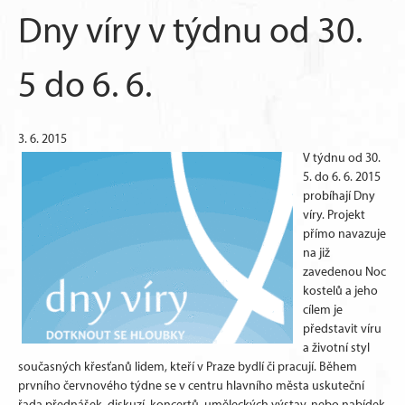
Dny víry v týdnu od 30.
5 do 6. 6.
3. 6. 2015
V týdnu od 30.
5. do 6. 6. 2015
probíhají Dny
víry. Projekt
přímo navazuje
na již
zavedenou Noc
kostelů a jeho
cílem je
představit víru
a životní styl
současných křesťanů lidem, kteří v Praze bydlí či pracují. Během
prvního červnového týdne se v centru hlavního města uskuteční
řada přednášek, diskuzí, koncertů, uměleckých výstav, nebo nabídek