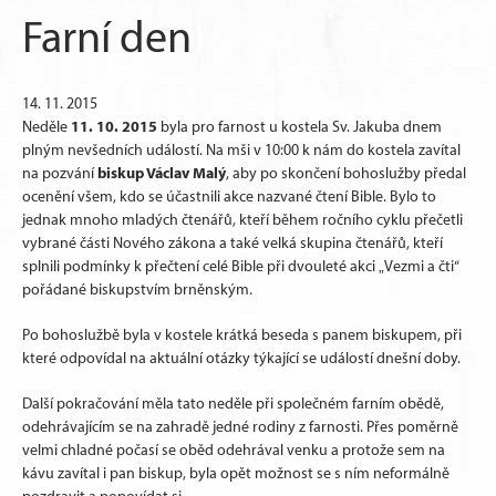
Farní den
14. 11. 2015
11. 10. 2015
Neděle
byla pro farnost u kostela Sv. Jakuba dnem
plným nevšedních událostí. Na mši v 10:00 k nám do kostela zavítal
biskup Václav Malý
na pozvání
, aby po skončení bohoslužby předal
ocenění všem, kdo se účastnili akce nazvané čtení Bible. Bylo to
jednak mnoho mladých čtenářů, kteří během ročního cyklu přečetli
vybrané části Nového zákona a také velká skupina čtenářů, kteří
splnili podmínky k přečtení celé Bible při dvouleté akci „Vezmi a čti“
pořádané biskupstvím brněnským.
Po bohoslužbě byla v kostele krátká beseda s panem biskupem, při
které odpovídal na aktuální otázky týkající se událostí dnešní doby.
Další pokračování měla tato neděle při společném farním obědě,
odehrávajícím se na zahradě jedné rodiny z farnosti. Přes poměrně
velmi chladné počasí se oběd odehrával venku a protože sem na
kávu zavítal i pan biskup, byla opět možnost se s ním neformálně