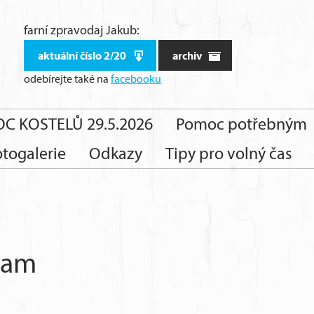
farní zpravodaj Jakub:
aktuální číslo 2/20
archiv
odebírejte také
na
facebooku
C KOSTELŮ 29.5.2026
Pomoc potřebným
otogalerie
Odkazy
Tipy pro volný čas
m
bram