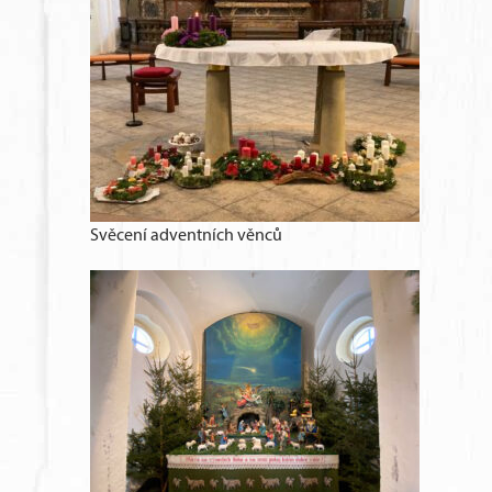
Svěcení adventních věnců