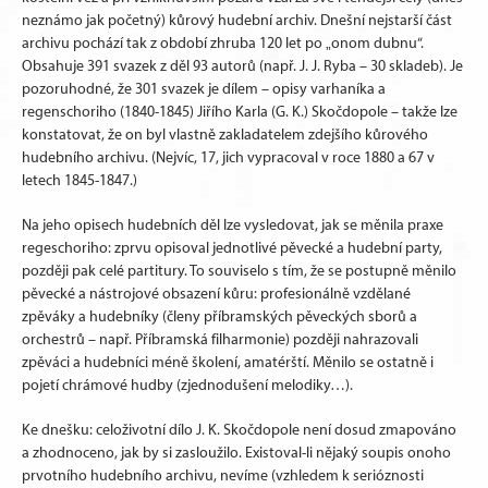
neznámo jak početný) kůrový hudební archiv. Dnešní nejstarší část
archivu pochází tak z období zhruba 120 let po „onom dubnu“.
Obsahuje 391 svazek z děl 93 autorů (např. J. J. Ryba – 30 skladeb). Je
pozoruhodné, že 301 svazek je dílem – opisy varhaníka a
regenschoriho (1840-1845) Jiřího Karla (G. K.) Skočdopole – takže lze
konstatovat, že on byl vlastně zakladatelem zdejšího kůrového
hudebního archivu. (Nejvíc, 17, jich vypracoval v roce 1880 a 67 v
letech 1845-1847.)
Na jeho opisech hudebních děl lze vysledovat, jak se měnila praxe
regeschoriho: zprvu opisoval jednotlivé pěvecké a hudební party,
později pak celé partitury. To souviselo s tím, že se postupně měnilo
pěvecké a nástrojové obsazení kůru: profesionálně vzdělané
zpěváky a hudebníky (členy příbramských pěveckých sborů a
orchestrů – např. Příbramská filharmonie) později nahrazovali
zpěváci a hudebníci méně školení, amatérští. Měnilo se ostatně i
pojetí chrámové hudby (zjednodušení melodiky…).
Ke dnešku: celoživotní dílo J. K. Skočdopole není dosud zmapováno
a zhodnoceno, jak by si zasloužilo. Existoval-li nějaký soupis onoho
prvotního hudebního archivu, nevíme (vzhledem k serióznosti