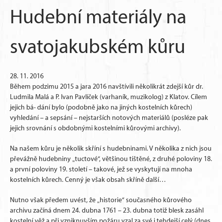
Hudební materiály na
svatojakubském kůru
28. 11. 2016
Během podzimu 2015 a jara 2016 navštívili několikrát zdejší kůr dr.
Ludmila Malá a P. Ivan Pavlíček (varhaník, muzikolog) z Klatov. Cílem
jejich bá- dání bylo (podobně jako na jiných kostelních kůrech)
vyhledání – a sepsání – nejstarších notových materiálů (posléze pak
jejich srovnání s obdobnými kostelními kůrovými archivy).
Na našem kůru je několik skříní s hudebninami. V několika z nich jsou
převážně hudebniny „tuctové“, většinou tištěné, z druhé poloviny 18.
a první poloviny 19. století – takové, jež se vyskytují na mnoha
kostelních kůrech. Cenný je však obsah skříně další…
Nutno však předem uvést, že „historie“ současného kůrového
archivu začíná dnem 24. dubna 1761 – 23. dubna totiž blesk zasáhl
kostelní věž a při vzniknuvším požáru vzal za své i tehdejší celý (dnes