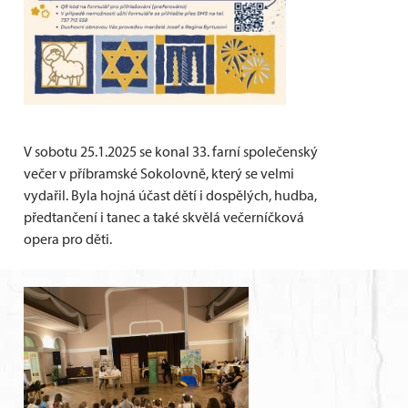
V sobotu 25.1.2025 se konal 33. farní společenský
večer v příbramské Sokolovně, který se velmi
vydařil. Byla hojná účast dětí i dospělých, hudba,
předtančení i tanec a také skvělá večerníčková
opera pro děti.