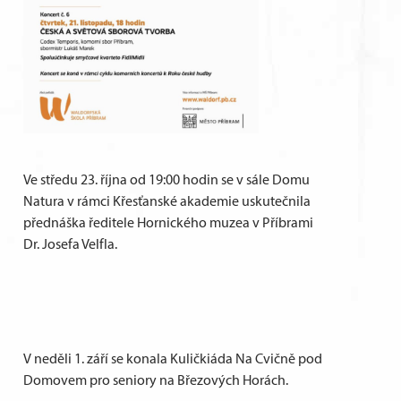
Ve středu 23. října od 19:00 hodin se v sále Domu
Natura v rámci Křesťanské akademie uskutečnila
přednáška ředitele Hornického muzea v Příbrami
Dr. Josefa Velfla.
V neděli 1. září se konala Kuličkiáda Na Cvičně pod
Domovem pro seniory na Březových Horách.