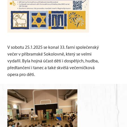
V sobotu 25.1.2025 se konal 33. farní společenský
večer v příbramské Sokolovně, který se velmi
vydařil. Byla hojná účast dětí i dospělých, hudba,
předtančení i tanec a také skvělá večerníčková
opera pro děti.