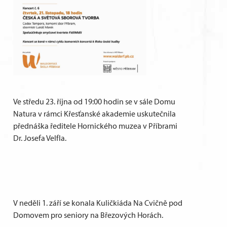
Ve středu 23. října od 19:00 hodin se v sále Domu
Natura v rámci Křesťanské akademie uskutečnila
přednáška ředitele Hornického muzea v Příbrami
Dr. Josefa Velfla.
V neděli 1. září se konala Kuličkiáda Na Cvičně pod
Domovem pro seniory na Březových Horách.