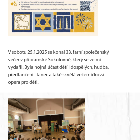
V sobotu 25.1.2025 se konal 33. farní společenský
večer v příbramské Sokolovně, který se velmi
vydařil. Byla hojná účast dětí i dospělých, hudba,
předtančení i tanec a také skvělá večerníčková
opera pro děti.