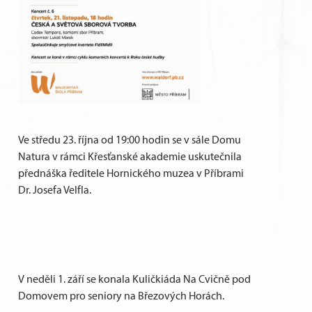
Ve středu 23. října od 19:00 hodin se v sále Domu
Natura v rámci Křesťanské akademie uskutečnila
přednáška ředitele Hornického muzea v Příbrami
Dr. Josefa Velfla.
V neděli 1. září se konala Kuličkiáda Na Cvičně pod
Domovem pro seniory na Březových Horách.