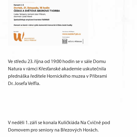
Ve středu 23. října od 19:00 hodin se v sále Domu
Natura v rámci Křesťanské akademie uskutečnila
přednáška ředitele Hornického muzea v Příbrami
Dr. Josefa Velfla.
V neděli 1. září se konala Kuličkiáda Na Cvičně pod
Domovem pro seniory na Březových Horách.