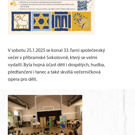
V sobotu 25.1.2025 se konal 33. farní společenský
večer v příbramské Sokolovně, který se velmi
vydařil. Byla hojná účast dětí i dospělých, hudba,
předtančení i tanec a také skvělá večerníčková
opera pro děti.