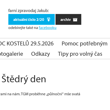
farní zpravodaj Jakub:
aktuální číslo 2/20
archiv
odebírejte také
na
facebooku
C KOSTELŮ 29.5.2026
Pomoc potřebným
otogalerie
Odkazy
Tipy pro volný čas
 Štědrý den
říbrami na nám. TGM proběhne „půlnoční“ mše svatá