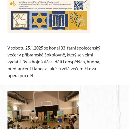
V sobotu 25.1.2025 se konal 33. farní společenský
večer v příbramské Sokolovně, který se velmi
vydařil. Byla hojná účast dětí i dospělých, hudba,
předtančení i tanec a také skvělá večerníčková
opera pro děti.