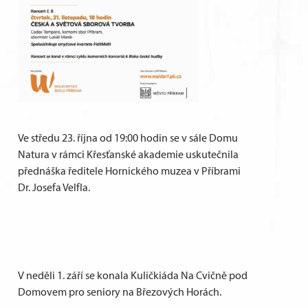
Ve středu 23. října od 19:00 hodin se v sále Domu
Natura v rámci Křesťanské akademie uskutečnila
přednáška ředitele Hornického muzea v Příbrami
Dr. Josefa Velfla.
V neděli 1. září se konala Kuličkiáda Na Cvičně pod
Domovem pro seniory na Březových Horách.