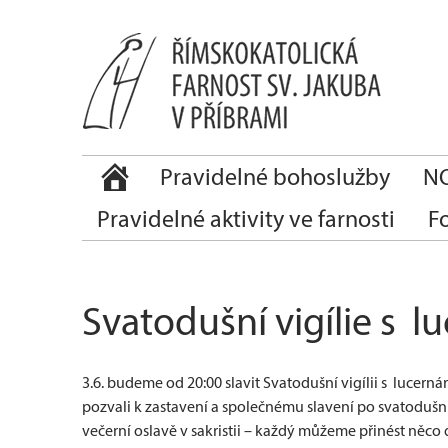
Pravidelné bohoslužby
NO
Pravidelné aktivity ve farnosti
F
Svatodušní vigílie s l
3.6. budeme od 20:00 slavit Svatodušní vigílii s lucer
pozvali k zastavení a společnému slavení po svatodušní 
večerní oslavě v sakristii – každý můžeme přinést něco do