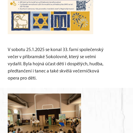
V sobotu 25.1.2025 se konal 33. farní společenský
večer v příbramské Sokolovně, který se velmi
vydařil. Byla hojná účast dětí i dospělých, hudba,
předtančení i tanec a také skvělá večerníčková
opera pro děti.