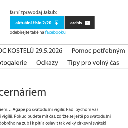
farní zpravodaj Jakub:
aktuální číslo 2/20
archiv
odebírejte také
na
facebooku
C KOSTELŮ 29.5.2026
Pomoc potřebným
otogalerie
Odkazy
Tipy pro volný čas
ucernáriem
náriem… Agapé po svatodušní vigílii: Rádi bychom vás
vigílii. Pokud budete mít čas, zdržte se ještě po svatodušní
brého na zub i k pití a oslavit tak velký církevní svátek!