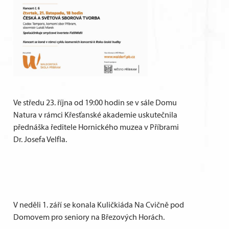
Ve středu 23. října od 19:00 hodin se v sále Domu
Natura v rámci Křesťanské akademie uskutečnila
přednáška ředitele Hornického muzea v Příbrami
Dr. Josefa Velfla.
V neděli 1. září se konala Kuličkiáda Na Cvičně pod
Domovem pro seniory na Březových Horách.