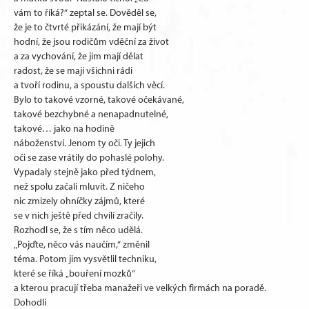
vám to říká?“ zeptal se. Dověděl se,
že je to čtvrté přikázání, že mají být
hodní, že jsou rodičům vděční za život
a za vychování, že jim mají dělat
radost, že se mají všichni rádi
a tvoří rodinu, a spoustu dalších věcí.
Bylo to takové vzorné, takové očekávané,
takové bezchybné a nenapadnutelné,
takové… jako na hodině
náboženství. Jenom ty oči. Ty jejich
oči se zase vrátily do pohaslé polohy.
Vypadaly stejně jako před týdnem,
než spolu začali mluvit. Z ničeho
nic zmizely ohníčky zájmů, které
se v nich ještě před chvílí zračily.
Rozhodl se, že s tím něco udělá.
„Pojďte, něco vás naučím,“ změnil
téma. Potom jim vysvětlil techniku,
které se říká „bouření mozků“
a kterou pracují třeba manažeři ve velkých firmách na poradě.
Dohodli