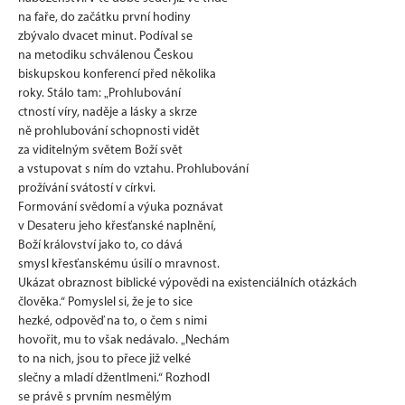
na faře, do začátku první hodiny
zbývalo dvacet minut. Podíval se
na metodiku schválenou Českou
biskupskou konferencí před několika
roky. Stálo tam: „Prohlubování
ctností víry, naděje a lásky a skrze
ně prohlubování schopnosti vidět
za viditelným světem Boží svět
a vstupovat s ním do vztahu. Prohlubování
prožívání svátostí v církvi.
Formování svědomí a výuka poznávat
v Desateru jeho křesťanské naplnění,
Boží království jako to, co dává
smysl křesťanskému úsilí o mravnost.
Ukázat obraznost biblické výpovědi na existenciálních otázkách
člověka.“ Pomyslel si, že je to sice
hezké, odpověď na to, o čem s nimi
hovořit, mu to však nedávalo. „Nechám
to na nich, jsou to přece již velké
slečny a mladí džentlmeni.“ Rozhodl
se právě s prvním nesmělým