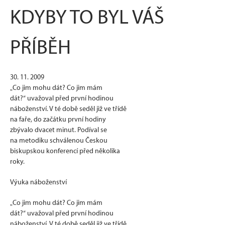
KDYBY TO BYL VÁŠ
PŘÍBĚH
30. 11. 2009
„Co jim mohu dát? Co jim mám
dát?“ uvažoval před první hodinou
náboženství. V té době seděl již ve třídě
na faře, do začátku první hodiny
zbývalo dvacet minut. Podíval se
na metodiku schválenou Českou
biskupskou konferencí před několika
roky.
Výuka náboženství
„Co jim mohu dát? Co jim mám
dát?“ uvažoval před první hodinou
náboženství. V té době seděl již ve třídě