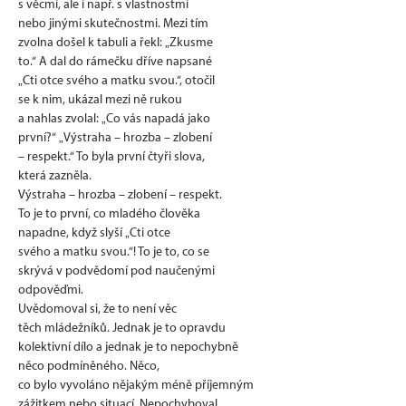
s věcmi, ale i např. s vlastnostmi
nebo jinými skutečnostmi. Mezi tím
zvolna došel k tabuli a řekl: „Zkusme
to.“ A dal do rámečku dříve napsané
„Cti otce svého a matku svou.“, otočil
se k nim, ukázal mezi ně rukou
a nahlas zvolal: „Co vás napadá jako
první?“ „Výstraha – hrozba – zlobení
– respekt.“ To byla první čtyři slova,
která zazněla.
Výstraha – hrozba – zlobení – respekt.
To je to první, co mladého člověka
napadne, když slyší „Cti otce
svého a matku svou.“! To je to, co se
skrývá v podvědomí pod naučenými
odpověďmi.
Uvědomoval si, že to není věc
těch mládežníků. Jednak je to opravdu
kolektivní dílo a jednak je to nepochybně
něco podmíněného. Něco,
co bylo vyvoláno nějakým méně příjemným
zážitkem nebo situací. Nepochyboval