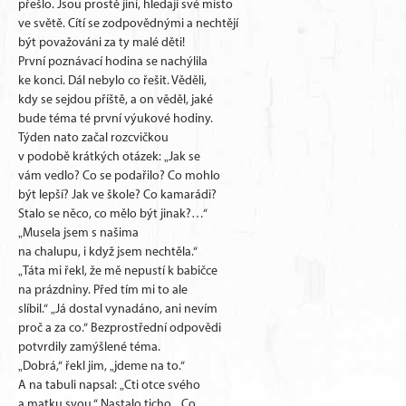
přešlo. Jsou prostě jiní, hledají své místo
ve světě. Cítí se zodpovědnými a nechtějí
být považováni za ty malé děti!
První poznávací hodina se nachýlila
ke konci. Dál nebylo co řešit. Věděli,
kdy se sejdou příště, a on věděl, jaké
bude téma té první výukové hodiny.
Týden nato začal rozcvičkou
v podobě krátkých otázek: „Jak se
vám vedlo? Co se podařilo? Co mohlo
být lepší? Jak ve škole? Co kamarádi?
Stalo se něco, co mělo být jinak?…“
„Musela jsem s našima
na chalupu, i když jsem nechtěla.“
„Táta mi řekl, že mě nepustí k babičce
na prázdniny. Před tím mi to ale
slíbil.“ „Já dostal vynadáno, ani nevím
proč a za co.“ Bezprostřední odpovědi
potvrdily zamýšlené téma.
„Dobrá,“ řekl jim, „jdeme na to.“
A na tabuli napsal: „Cti otce svého
a matku svou.“ Nastalo ticho. „Co