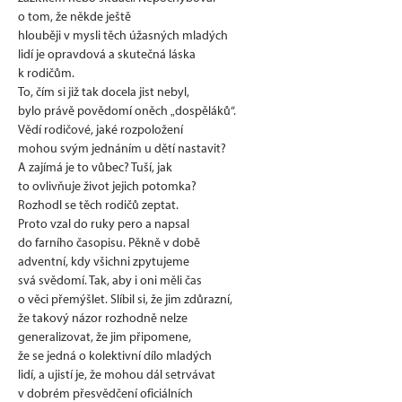
o tom, že někde ještě
hlouběji v mysli těch úžasných mladých
lidí je opravdová a skutečná láska
k rodičům.
To, čím si již tak docela jist nebyl,
bylo právě povědomí oněch „dospěláků“.
Vědí rodičové, jaké rozpoložení
mohou svým jednáním u dětí nastavit?
A zajímá je to vůbec? Tuší, jak
to ovlivňuje život jejich potomka?
Rozhodl se těch rodičů zeptat.
Proto vzal do ruky pero a napsal
do farního časopisu. Pěkně v době
adventní, kdy všichni zpytujeme
svá svědomí. Tak, aby i oni měli čas
o věci přemýšlet. Slíbil si, že jim zdůrazní,
že takový názor rozhodně nelze
generalizovat, že jim připomene,
že se jedná o kolektivní dílo mladých
lidí, a ujistí je, že mohou dál setrvávat
v dobrém přesvědčení oficiálních