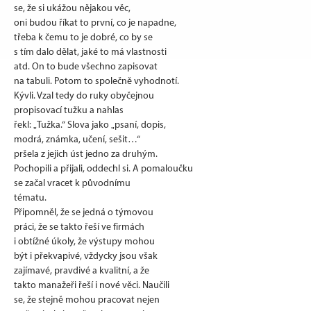
se, že si ukážou nějakou věc,
oni budou říkat to první, co je napadne,
třeba k čemu to je dobré, co by se
s tím dalo dělat, jaké to má vlastnosti
atd. On to bude všechno zapisovat
na tabuli. Potom to společně vyhodnotí.
Kývli. Vzal tedy do ruky obyčejnou
propisovací tužku a nahlas
řekl: „Tužka.“ Slova jako „psaní, dopis,
modrá, známka, učení, sešit…“
pršela z jejich úst jedno za druhým.
Pochopili a přijali, oddechl si. A pomaloučku
se začal vracet k původnímu
tématu.
Připomněl, že se jedná o týmovou
práci, že se takto řeší ve firmách
i obtížné úkoly, že výstupy mohou
být i překvapivé, vždycky jsou však
zajímavé, pravdivé a kvalitní, a že
takto manažeři řeší i nové věci. Naučili
se, že stejně mohou pracovat nejen