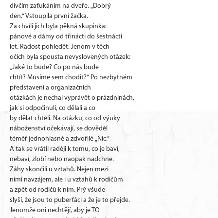
dívčím zaťukáním na dveře. „Dobrý
den.“ Vstoupila první žačka.
Za chvíli jich byla pěkná skupinka:
pánové a dámy od třinácti do šestnácti
let. Radost pohledět. Jenom v těch
očích byla spousta nevyslovených otázek:
„Jaké to bude? Co po nás bude
chtít? Musíme sem chodit?“ Po nezbytném
představení a organizačních
otázkách je nechal vyprávět o prázdninách,
jak si odpočinuli, co dělali a co
by dělat chtěli. Na otázku, co od výuky
náboženství očekávají, se dověděl
téměř jednohlasné a zdvořilé „Nic.“
A tak se vrátil raději k tomu, co je baví,
nebaví, zlobí nebo naopak nadchne.
Záhy skončili u vztahů. Nejen mezi
nimi navzájem, ale i u vztahů k rodičům
a zpět od rodičů k nim. Prý všude
slyší, že jsou to puberťáci a že je to přejde.
Jenomže oni nechtějí, aby je TO