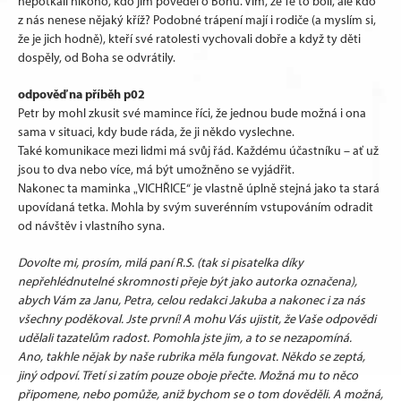
nepotkali nikoho, kdo jim pověděl o Bohu. Vím, že Tě to bolí, ale kdo
z nás nenese nějaký kříž? Podobné trápení mají i rodiče (a myslím si,
že je jich hodně), kteří své ratolesti vychovali dobře a když ty děti
dospěly, od Boha se odvrátily.
odpověď na příběh p02
Petr by mohl zkusit své mamince říci, že jednou bude možná i ona
sama v situaci, kdy bude ráda, že ji někdo vyslechne.
Také komunikace mezi lidmi má svůj řád. Každému účastníku – ať už
jsou to dva nebo více, má být umožněno se vyjádřit.
Nakonec ta maminka „VICHŘICE“ je vlastně úplně stejná jako ta stará
upovídaná tetka. Mohla by svým suverénním vstupováním odradit
od návštěv i vlastního syna.
Dovolte mi, prosím, milá paní R.S. (tak si pisatelka díky
nepřehlédnutelné skromnosti přeje být jako autorka označena),
abych Vám za Janu, Petra, celou redakci Jakuba a nakonec i za nás
všechny poděkoval. Jste první! A mohu Vás ujistit, že Vaše odpovědi
udělali tazatelům radost. Pomohla jste jim, a to se nezapomíná.
Ano, takhle nějak by naše rubrika měla fungovat. Někdo se zeptá,
jiný odpoví. Třetí si zatím pouze oboje přečte. Možná mu to něco
připomene, nebo pomůže, aniž bychom se o tom dověděli. A možná,