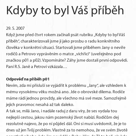
Kdyby to byl Váš příběh
29. 5. 2007
Když jsme před čtvrt rokem začínali psát rubriku „Kdyby to byl Váš
příběh“, charakterizovali jsme ji jako prosbu o radu konkrétního
člověka v konkrétní situaci. Startovali jsme příběhem Jany o nevíře
rodičů a Petrovo vyprávěním o matce „vichřici“ (uveřejněno pod
značkou p01 a p02). Vzpomínáte? Záhy jsme dostali první odpovědi.
Paní R.S. Janě a Petrovi vzkázala…
Odpověď na příběh p01
Nevím, zda mi přísluší se vyjádřit k problému „Jany“, ale vzhledem k
mému vysokému věku možná ano. Jde o obrovské dilema. Rodiče
máme rádi jednou provždy, ale všechno má své meze. Samozřejmě
jejich pravomoc nesahá až tak daleko.
A tak se, milá Jano, i nadále raduj z daru víry, že ses vydala tou
nejlepší cestou, jakou nám pozemský život nabízí. Rodičům dej
rezolutně najevo, že po ní půjdeš dál. Oni si musí uvědomit, že je to
dnes už jen Tvůj problém. Vlastně za to nemohou, že ve svém životě