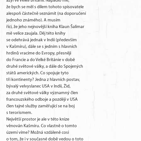
azyl ve Velké Británii. Napadlo mě,
že bych se měl s dílem tohoto spisovatele
alespoň částečně seznámit (na doporučení
jednoho známého). A musím
říci, že jeho nejnovější kniha Klaun Šalimar
mě velice zaujala. Děj této knihy
se odehrává jednak v Indii (především
v Kašmíru), dále se s jedním s hlavních
hrdinů vracíme do Evropy, přesněji
do Francie a do Velké Británie v době
druhé světové války, a dále do Spojených
států amerických. Co spojuje tyto
tři kontinenty? Jedna z hlavních postav,
bývalý velvyslanec USA v Indii, Žid,
za druhé světové války významný člen
francouzského odboje a později v USA
člen tajné služby zaměřující se na boj
s terorismem.
Největší prostor je ale v této knize
věnován Kašmíru. Co vlastně o tomto
území víme? Možná vzdáleně cosi
o tom, že i v současné době vedou o toto