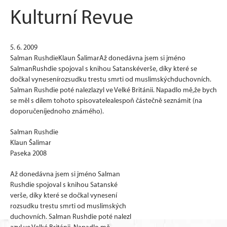
Kulturní Revue
5. 6. 2009
Salman RushdieKlaun ŠalimarAž donedávna jsem si jméno
SalmanRushdie spojoval s knihou Satanskéverše, díky které se
dočkal vynesenírozsudku trestu smrti od muslimskýchduchovních.
Salman Rushdie poté nalezlazyl ve Velké Británii. Napadlo mě,že bych
se měl s dílem tohoto spisovatelealespoň částečně seznámit (na
doporučeníjednoho známého).
Salman Rushdie
Klaun Šalimar
Paseka 2008
Až donedávna jsem si jméno Salman
Rushdie spojoval s knihou Satanské
verše, díky které se dočkal vynesení
rozsudku trestu smrti od muslimských
duchovních. Salman Rushdie poté nalezl