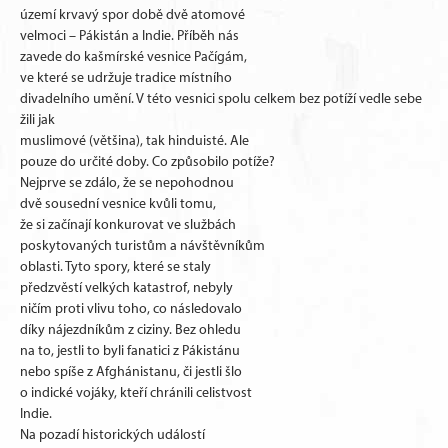
území krvavý spor době dvě atomové
velmoci – Pákistán a Indie. Příběh nás
zavede do kašmírské vesnice Pačígám,
ve které se udržuje tradice místního
divadelního umění. V této vesnici spolu celkem bez potíží vedle sebe
žili jak
muslimové (většina), tak hinduisté. Ale
pouze do určité doby. Co způsobilo potíže?
Nejprve se zdálo, že se nepohodnou
dvě sousední vesnice kvůli tomu,
že si začínají konkurovat ve službách
poskytovaných turistům a návštěvníkům
oblasti. Tyto spory, které se staly
předzvěstí velkých katastrof, nebyly
ničím proti vlivu toho, co následovalo
díky nájezdníkům z ciziny. Bez ohledu
na to, jestli to byli fanatici z Pákistánu
nebo spíše z Afghánistanu, či jestli šlo
o indické vojáky, kteří chránili celistvost
Indie.
Na pozadí historických událostí