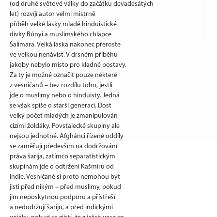
(od druhé světové války do začátku devadesátých
let) rozvíjí autor velmi mistrně
příběh velké lásky mladé hinduistické
dívky Búnyi a muslimského chlapce
Šalimara. Velká láska nakonec přeroste
ve velkou nenávist. V drsném příběhu
jakoby nebylo místo pro kladné postavy.
Za ty je možné označit pouze některé
z vesničanů – bez rozdílu toho, jestli
jde o muslimy nebo o hinduisty. Jedná
se však spíše o starší generaci. Dost
velký počet mladých je zmanipulován
cizími žoldáky. Povstalecké skupiny ale
nejsou jednotné. Afghánci řízené oddíly
se zaměřují především na dodržování
práva šarija, zatímco separatistickým
skupinám jde o odtržení Kašmíru od
Indie. Vesničané si proto nemohou být
jisti před nikým – před muslimy, pokud
jim neposkytnou podporu a přístřeší
a nedodržují šariju, a před indickými