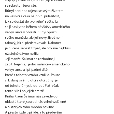
vojáky, pokud se zjistí, že z jejich vesnice
se rekrutují teroristé.
Búnyi není spokojená se svým životem
na vesnici a čeká na první příležitost,
jak se dostat do „velkého“ světa. Ta
se jí naskytne během návštěvy amerického
velvyslance v oblasti. Búnyi opustí
svého manžela, ale její nový život není
takový, jak si představovala. Nakonec
je nucena se vrátit zpět, ale pro své nejbližší
už stejně dávno nežije.
Její manžel Šalimar se rozhodne ji
zabít. Nejen ji, i jejího milence – amerického
velvyslance a i případné dítě,
které z tohoto vztahu vzniklo. Pouze
slib daný svému otci a otci Búnyi jej
od tohoto úmyslu odradí. Platí však
tento slib i po jejich smrti?
Kniha Klaun Šalimar nás zavede do
oblastí, které jsou od nás velmi vzdálené
a o kterých toho mnoho nevíme.
A přesto i zde trpí lidé, a to především