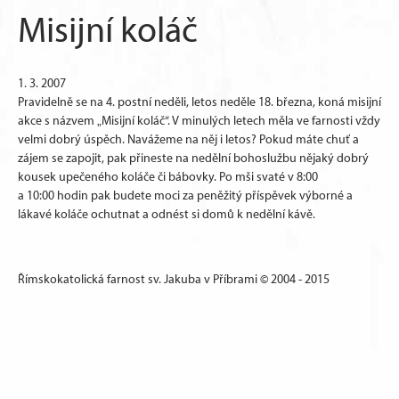
Misijní koláč
1. 3. 2007
Pravidelně se na 4. postní neděli, letos neděle 18. března, koná misijní
akce s názvem „Misijní koláč“. V minulých letech měla ve farnosti vždy
velmi dobrý úspěch. Navážeme na něj i letos? Pokud máte chuť a
zájem se zapojit, pak přineste na nedělní bohoslužbu nějaký dobrý
kousek upečeného koláče či bábovky. Po mši svaté v 8:00
a 10:00 hodin pak budete moci za peněžitý příspěvek výborné a
lákavé koláče ochutnat a odnést si domů k nedělní kávě.
Římskokatolická farnost sv. Jakuba v Příbrami © 2004 - 2015