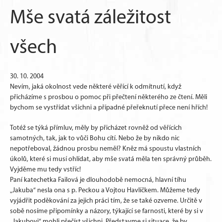
Mše svatá záležitost
všech
30. 10. 2004
Nevím, jaká okolnost vede některé věřící k odmítnutí, když
přicházíme s prosbou o pomoc při přečtení některého ze čtení. Měli
bychom se vystřídat všichni a případné přeřeknutí přece není hřích!
Totéž se týká přímluv, měly by přicházet rovněž od věřících
samotných, tak, jak to vůči Bohu cítí. Nebo že by nikdo nic
nepotřeboval, žádnou prosbu neměl? Kněz má spoustu vlastních
úkolů, které si musí ohlídat, aby mše svatá měla ten správný průběh.
Vyjděme mu tedy vstříc!
Paní katechetka Failová je dlouhodobě nemocná, hlavní tíhu
„Jakuba“ nesla ona s p. Peckou a Vojtou Havlíčkem. Můžeme tedy
vyjádřit poděkování za jejich práci tím, že se také ozveme. Určitě v
sobě nosíme připomínky a názory, týkající se farnosti, které by si v
„Jakubovi“ mohli přečíst všichni. Představme si situace, že by