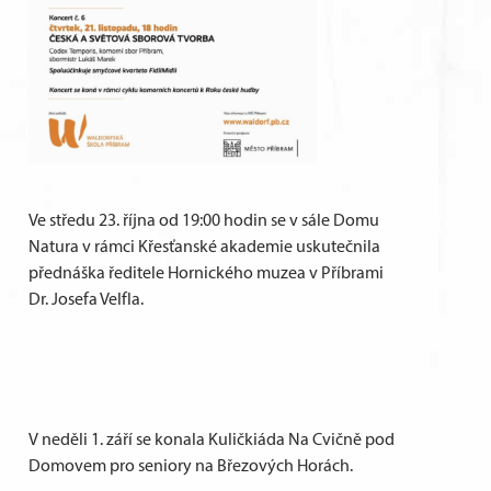
Ve středu 23. října od 19:00 hodin se v sále Domu
Natura v rámci Křesťanské akademie uskutečnila
přednáška ředitele Hornického muzea v Příbrami
Dr. Josefa Velfla.
V neděli 1. září se konala Kuličkiáda Na Cvičně pod
Domovem pro seniory na Březových Horách.