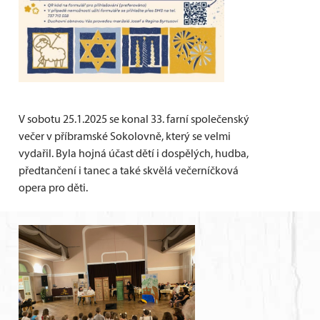
V sobotu 25.1.2025 se konal 33. farní společenský
večer v příbramské Sokolovně, který se velmi
vydařil. Byla hojná účast dětí i dospělých, hudba,
předtančení i tanec a také skvělá večerníčková
opera pro děti.