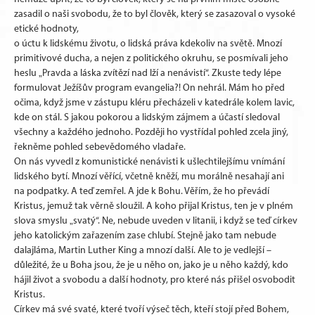
zasadil o naši svobodu, že to byl člověk, který se zasazoval o vysoké
etické hodnoty,
o úctu k lidskému životu, o lidská práva kdekoliv na světě. Mnozí
primitivové ducha, a nejen z politického okruhu, se posmívali jeho
heslu „Pravda a láska zvítězí nad lží a nenávistí“. Zkuste tedy lépe
formulovat Ježíšův program evangelia?! On nehrál. Mám ho před
očima, když jsme v zástupu kléru přecházeli v katedrále kolem lavic,
kde on stál. S jakou pokorou a lidským zájmem a účastí sledoval
všechny a každého jednoho. Později ho vystřídal pohled zcela jiný,
řekněme pohled sebevědomého vladaře.
On nás vyvedl z komunistické nenávisti k ušlechtilejšímu vnímání
lidského bytí. Mnozí věřící, včetně kněží, mu morálně nesahají ani
na podpatky. A teď zemřel. A jde k Bohu. Věřím, že ho převádí
Kristus, jemuž tak věrně sloužil. A koho přijal Kristus, ten je v plném
slova smyslu „svatý“. Ne, nebude uveden v litanii, i když se teď církev
jeho katolickým zařazením zase chlubí. Stejně jako tam nebude
dalajláma, Martin Luther King a mnozí další. Ale to je vedlejší –
důležité, že u Boha jsou, že je u něho on, jako je u něho každý, kdo
hájil život a svobodu a další hodnoty, pro které nás přišel osvobodit
Kristus.
Církev má své svaté, které tvoří výseč těch, kteří stojí před Bohem,