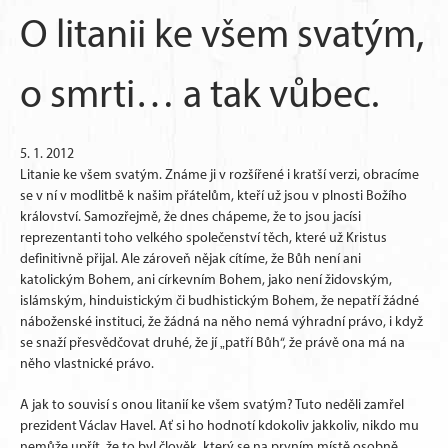
O litanii ke všem svatým,
o smrti… a tak vůbec.
5. 1. 2012
Litanie ke všem svatým. Známe ji v rozšířené i kratší verzi, obracíme
se v ní v modlitbě k našim přátelům, kteří už jsou v plnosti Božího
království. Samozřejmě, že dnes chápeme, že to jsou jacísi
reprezentanti toho velkého společenství těch, které už Kristus
definitivně přijal. Ale zároveň nějak cítíme, že Bůh není ani
katolickým Bohem, ani církevním Bohem, jako není židovským,
islámským, hinduistickým či budhistickým Bohem, že nepatří žádné
náboženské instituci, že žádná na něho nemá výhradní právo, i když
se snaží přesvědčovat druhé, že jí „patří Bůh“, že právě ona má na
něho vlastnické právo.
A jak to souvisí s onou litanií ke všem svatým? Tuto neděli zamřel
prezident Václav Havel. Ať si ho hodnotí kdokoliv jakkoliv, nikdo mu
nemůže upřít, že to byl člověk, který se na prvním místě osobně